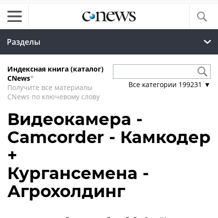
Разделы
Индексная книга (каталог)
CNews
*
Все категории
199231
▼
Получите все материалы
CNews по ключевому слову
Видеокамера -
Camcorder - Камкодер
+
Кургансемена -
Агрохолдинг