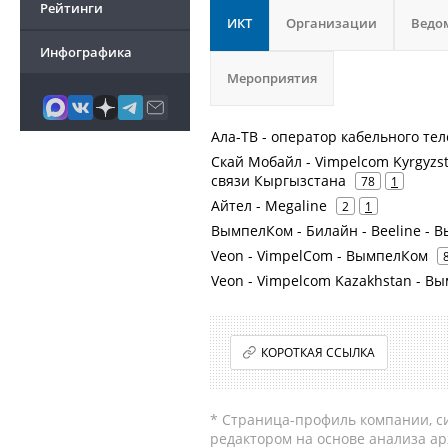
Рейтинги
ИКТ
Организации
Ведо
Инфографика
Мероприятия
Ала-ТВ - оператор кабельного те
Скай Мобайл - Vimpelcom Kyrgyzsta
связи Кыргызстана
78
1
Айтел - Megaline
2
1
ВымпелКом - Билайн - Beeline -
Veon - VimpelCom - ВымпелКом
Veon - Vimpelcom Kazakhstan - Вы
КОРОТКАЯ ССЫЛКА
* Страница-профиль компании, сис
редактором на основе анализа а