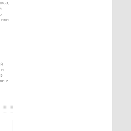
ков,
а
ь
 или
ой
 и
ов
ли и