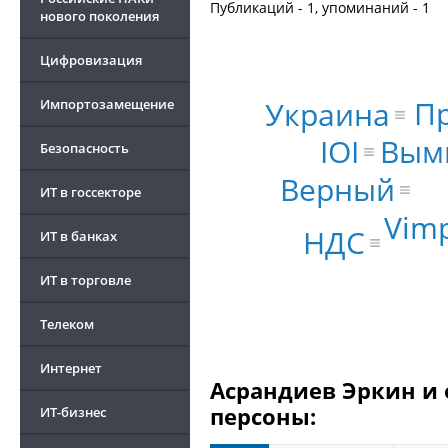
Публикаций - 1, упоминаний - 1
нового поколения
Цифровизация
П
Украина
Импортозамещение
IOI
Вым
Безопасность
Верный
ИТ в госсекторе
Vim
НДС
ИТ в банках
ИТ в торговле
Телеком
Интернет
Асрандиев Эркин и 
персоны:
ИТ-бизнес