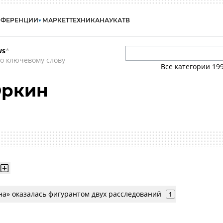
НФЕРЕНЦИИ
МАРКЕТ
ТЕХНИКА
НАУКА
ТВ
ws
*
о ключевому слову
Все категории
19
Эркин
на» оказалась фигурантом двух расследований
1