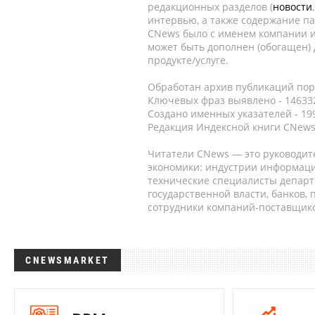
редакционных разделов (
новости
интервью, а также содержание па
CNews было с именем компании и
может быть дополнен (обогащен)
продукте/услуге.
Обработан архив публикаций порт
Ключевых фраз выявлено - 146332
Создано именных указателей - 19
Редакция Индексной книги CNews
Читатели CNews — это руководит
экономики: индустрии информаци
технические специалисты депар
государственной власти, банков,
сотрудники компаний-поставщико
CNEWSMARKET