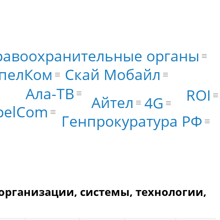
равоохранительные органы
Скай Мобайл
пелКом
Ала-ТВ
ROI
Айтел
4G
pelCom
Генпрокуратура РФ
организации, системы, технологии,