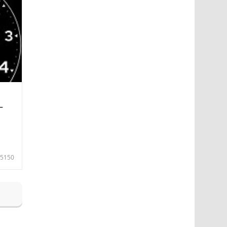
—
5150