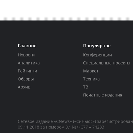
Главное
Популярное
Новости
Конференции
Аналитика
Специальные проекты
Рейтинги
Маркет
Обзоры
Техника
Архив
ТВ
Печатные издания
Сетевое издание «CNews» («СиНьюс») зарегистрирова
09.11.2018 за номером Эл № ФС77 – 74283