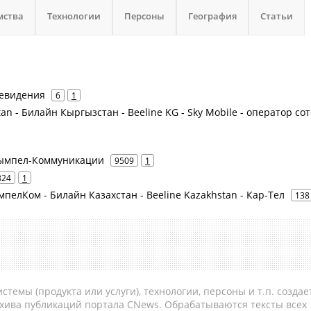
мства
Технологии
Персоны
География
Статьи
левидения
6
1
n - Билайн Кыргызстан - Beeline KG - ‎Sky Mobile - оператор со
 Вымпел-Коммуникации
9509
1
824
1
мпелКом - Билайн Казахстан - Beeline Kazakhstan - Кар-Тел
138
темы (продукта или услуги), технологии, персоны и т.п. создае
рхива публикаций портала CNews. Обрабатываются тексты всех