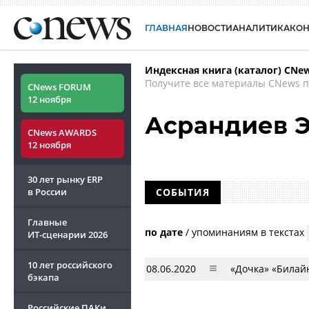
ГЛАВНАЯ
НОВОСТИ
АНАЛИТИКА
КО
Индексная книга (каталог) CNe
Получите все материалы CNews п
CNews FORUM
12 ноября
Асрандиев 
CNews AWARDS
12 ноября
30 лет рынку ERP
в России
СОБЫТИЯ
Главные
по дате
/
упоминаниям в текстах
ИТ-сценарии
2026
10 лет российского
08.06.2020
«Дочка» «Билай
бэкапа
Российские ПАКи