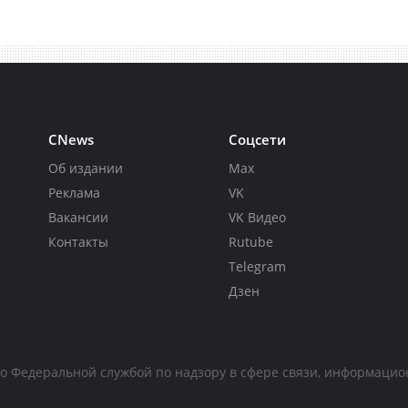
CNews
Соцсети
Об издании
Max
Реклама
VK
Вакансии
VK Видео
Контакты
Rutube
Telegram
Дзен
но Федеральной службой по надзору в сфере связи, информаци