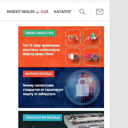
MOEXIT
1802,50
-0,23
КАТАЛОГ
CNEWS ANALYTICS
Топ-10 сфер применения
квантовых компьютеров.
Инфографика CNews
МНЕНИЕ МЕСЯЦА
Почему соответствие
стандартам не гарантирует
защиту от киберугроз
ТЕХНОЛОГИЯ МЕСЯЦА