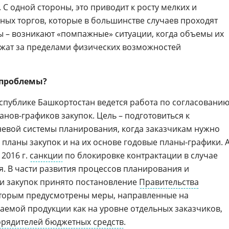
 С одной стороны, это приводит к росту мелких и
ых торгов, которые в большинстве случаев проходят
ны – возникают «помпажные» ситуации, когда объемы их
жат за пределами физических возможностей
 проблемы?
Республике Башкортостан ведется работа по согласованию
ов-графиков закупок. Цель – подготовиться к
вневой системы планирования, когда заказчикам нужно
 планы закупок и на их основе годовые планы-графики. 
 2016 г.
санкции
по блокировке контрактации в случае
 В части развития процессов планирования и
и закупок принято постановление
Правительства
оторым предусмотрены меры, направленные на
емой продукции как на уровне отдельных заказчиков,
орядителей бюджетных средств
.