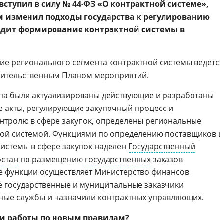
а вступил в силу № 44-ФЗ «О контрактной системе»,
 изменил подходы государства к регулированию
ходит формирование контрактной системы в
ие регионального сегмента контрактной системы ведетс
авительственным Планом мероприятий.
апа были актуализированы действующие и разработаны
 акты, регулирующие закупочный процесс и
нтролю в сфере закупок, определены региональные
ной системой. Функциями по определению поставщиков 
истемы в сфере закупок наделен
Государственный
остан
по размещению
государственных
заказов
ые функции осуществляет Министерство финансов
е государственные и муниципальные заказчики
тные службы и назначили контрактных управляющих.
ги работы по новым правилам?