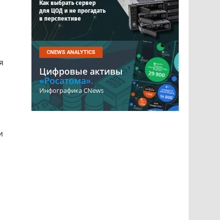
Как выбрать сервер
для ЦОД и не прогадать
в перспективе
CNEWS ANALYTICS
я
Цифровые активы
«Росатома».
Инфографика CNews
и