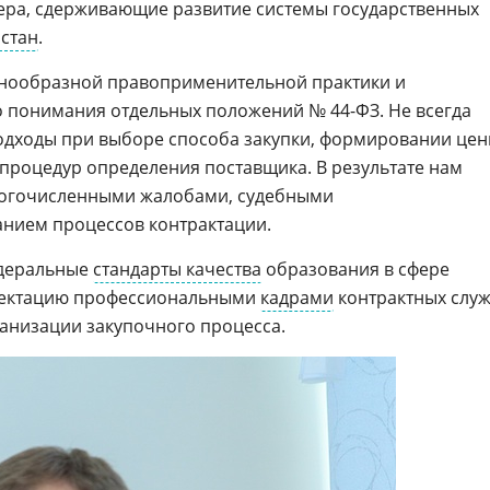
ера, сдерживающие развитие системы государственных
стан
.
динообразной правоприменительной практики и
 понимания отдельных положений № 44-ФЗ. Не всегда
одходы при выборе способа закупки, формировании це
 процедур определения поставщика. В результате нам
многочисленными жалобами, судебными
анием процессов контрактации.
едеральные
стандарты качества
образования в сфере
плектацию профессиональными
кадрами
контрактных слу
ганизации закупочного процесса.