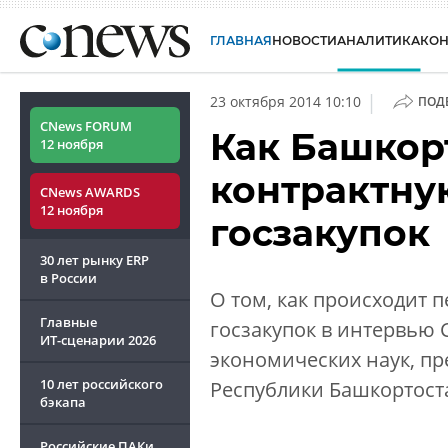
ГЛАВНАЯ
НОВОСТИ
АНАЛИТИКА
КО
|
23 октября 2014 10:10
ПОД
CNews FORUM
Как Башкор
12 ноября
контрактну
CNews AWARDS
12 ноября
госзакупок
30 лет рынку ERP
в России
О том, как происходит 
Главные
госзакупок в интервью 
ИТ-сценарии
2026
экономических наук, пр
10 лет российского
Республики Башкортост
бэкапа
Российские ПАКи