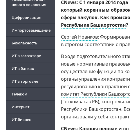
CNews: С 1 января 2014 год
нового поколения
который коренным образом
сферы закупок. Как проис
Цифровизация
Республике Башкортостан
?
Импортозамещение
Сергей Новиков
: Формирован
Безопасность
в строгом соответствии с пр
ИТ в госсекторе
В ходе подготовительного эт
новые нормативные правовые
ИТ в банках
осуществление функций по ко
органы управления контракт
ИТ в торговле
регулированию контрактной с
комитет Республики Башкорт
Телеком
(Госкомзаказ РБ), контрольн
Интернет
Республики Башкортостан. Вс
организовали у себя контрак
ИТ-бизнес
CNews: Каковы первые ито