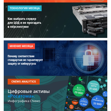
ТЕХНОЛОГИЯ МЕСЯЦА
Как выбрать сервер
для ЦОД и не прогадать
в перспективе
МНЕНИЕ МЕСЯЦА
Почему соответствие
стандартам не гарантирует
защиту от киберугроз
CNEWS ANALYTICS
Цифровые активы
«Росатома».
Инфографика CNews