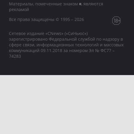
Материалы, помеченные знаком ■, являются
рекламой
Все права защищены © 1995 – 2026
Сетевое издание «CNews» («СиНьюс»)
зарегистрировано Федеральной службой по надзору в
сфере связи, информационных технологий и массовых
коммуникаций 09.11.2018 за номером Эл № ФС77 –
74283