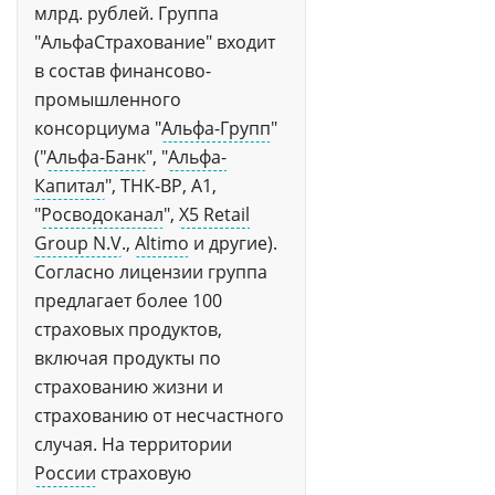
млрд. рублей. Группа
"АльфаСтрахование" входит
в состав финансово-
промышленного
консорциума "
Альфа-Групп
"
("
Альфа-Банк
", "
Альфа-
Капитал
", TНK-BP, А1,
"
Росводоканал
",
X5 Retail
Group N.V
.,
Altimo
и другие).
Согласно лицензии группа
предлагает более 100
страховых продуктов,
включая продукты по
страхованию жизни и
страхованию от несчастного
случая. На территории
России
страховую