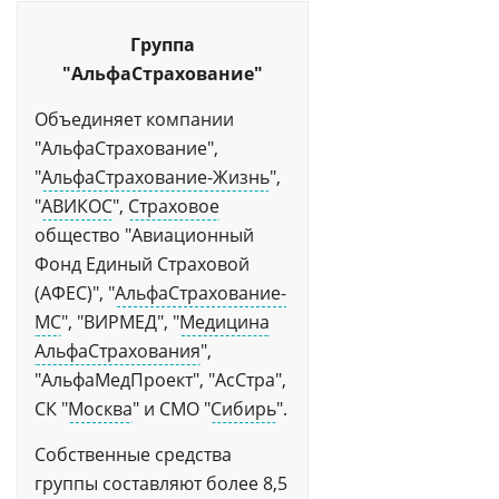
Группа
"АльфаСтрахование"
Объединяет компании
"АльфаСтрахование",
"
АльфаСтрахование-Жизнь
",
"
АВИКОС
",
Страховое
общество "Авиационный
Фонд Единый Страховой
(АФЕС)", "
АльфаСтрахование-
МС
", "ВИРМЕД", "
Медицина
АльфаСтрахования
",
"АльфаМедПроект", "АсСтра",
СК "
Москва
" и СМО "
Сибирь
".
Собственные средства
группы составляют более 8,5