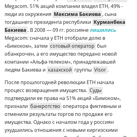
Megacom. 51% акций компании владел ETH, 49% -
люди из окружения
Максима Бакиева
, сына
тогдашнего президента республики
Курманбека
Бакиева
. В 2008 — 09 гг. россияне
лишились
Megacom: сначала у ETH отобрали долю в
«Бимоком», затем
сотовый оператор
был
обанкрочен, а его имущество передано новой
компании «Альфа-телеком», принадлежавшей
людям Бакиева и
казахской
группы
Visor
.
После прошлогодней революции ETH начала
процесс возвращения имущества.
Суды
подтвердили ее права на 51% акций «Бимоком»,
признали
банкротство
оператора фиктивным и
отменили результаты торгов по продаже его
имущества. Однако с началом года у россиян
ухудшились отношения с новыми киргизскими