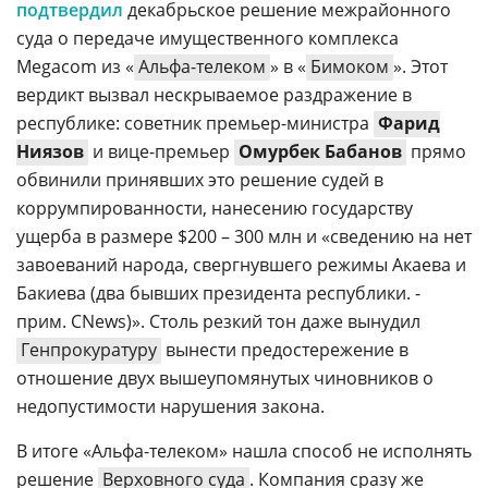
подтвердил
декабрьское решение межрайонного
суда о передаче имущественного комплекса
Megacom из «
Альфа-телеком
» в «
Бимоком
». Этот
вердикт вызвал нескрываемое раздражение в
республике: советник премьер-министра
Фарид
Ниязов
и вице-премьер
Омурбек Бабанов
прямо
обвинили принявших это решение судей в
коррумпированности, нанесению государству
ущерба в размере $200 – 300 млн и «сведению на нет
завоеваний народа, свергнувшего режимы Акаева и
Бакиева (два бывших президента республики. -
прим. CNews)». Столь резкий тон даже вынудил
Генпрокуратуру
вынести предостережение в
отношение двух вышеупомянутых чиновников о
недопустимости нарушения закона.
В итоге «Альфа-телеком» нашла способ не исполнять
решение
Верховного суда
. Компания сразу же