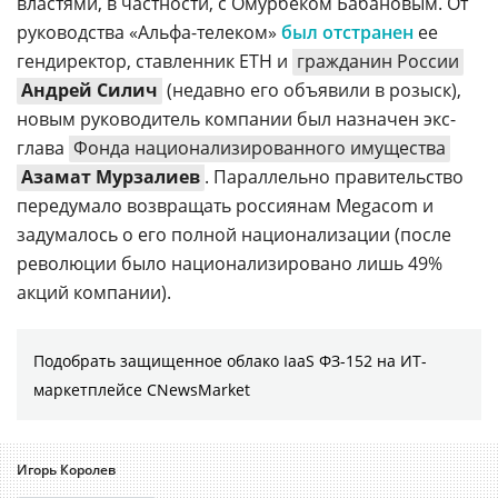
властями, в частности, с Омурбеком Бабановым. От
руководства «Альфа-телеком»
был отстранен
ее
гендиректор, ставленник ETH и
гражданин России
Андрей Силич
(недавно его объявили в розыск),
новым руководитель компании был назначен экс-
глава
Фонда национализированного имущества
Азамат Мурзалиев
. Параллельно правительство
передумало возвращать россиянам Megacom и
задумалось о его полной национализации (после
революции было национализировано лишь 49%
акций компании).
Подобрать защищенное облако IaaS ФЗ-152 на ИТ-
маркетплейсе CNewsMarket
Игорь Королев