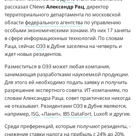
рассказал CNews
Александр Рац
, директор
территориального департамента по московской
области
федерального агентства
по управлению
особыми экономическими зонами. Из них 17 заняты
в сфере информационных технологий. По словам
Раца, сейчас
ОЭЗ
в Дубне заселена на четверть и
ждет новых резидентов.
Разместиться в ОЭЗ может любая компания,
занимающая разработками наукоемкой продукции.
Для этого ей необходимо подать заявку и получить
разрешение экспертного совета. ИТ-компаниям, по
словам Александра Раца, совет практически никогда
не отказывает. Резидентами ОЭЗ в Дубне являются,
например,
ISG
, «
Ланит
»,
IBS DataFort
, Luxoft и другие.
Среди преференций, которые получают резиденты, -
снижение ставки
налога
на прибыль с 24% до 20%,