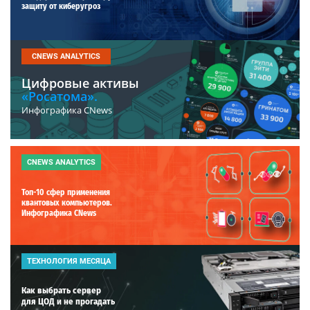
защиту от киберугроз
CNEWS ANALYTICS
Цифровые активы
«Росатома».
Инфографика CNews
CNEWS ANALYTICS
Топ-10 сфер применения
квантовых компьютеров.
Инфографика CNews
ТЕХНОЛОГИЯ МЕСЯЦА
Как выбрать сервер
для ЦОД и не прогадать