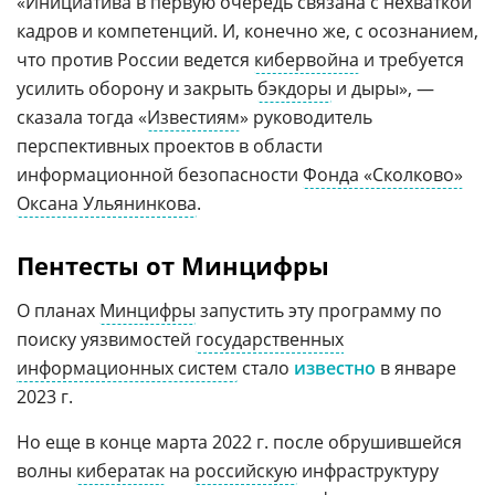
«Инициатива в первую очередь связана с нехваткой
кадров и компетенций. И, конечно же, с осознанием,
что против России ведется
кибервойна
и требуется
усилить оборону и закрыть
бэкдоры
и дыры», —
сказала тогда «
Известиям
» руководитель
перспективных проектов в области
информационной безопасности
Фонда «Сколково»
Оксана Ульянинкова
.
Пентесты от Минцифры
О планах
Минцифры
запустить эту программу по
поиску уязвимостей
государственных
информационных систем
стало
известно
в январе
2023 г.
Но еще в конце марта 2022 г. после обрушившейся
волны
кибератак
на
российскую
инфраструктуру