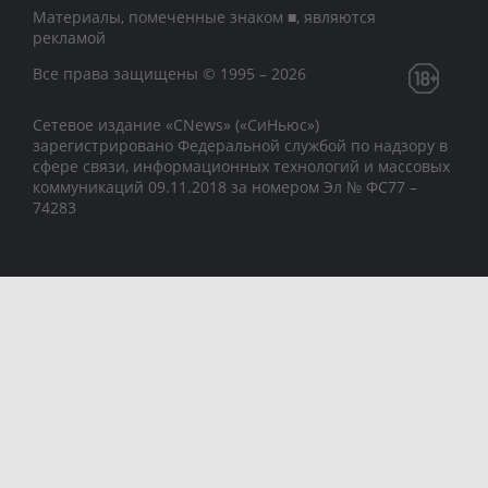
Материалы, помеченные знаком ■, являются
рекламой
Все права защищены © 1995 – 2026
Сетевое издание «CNews» («СиНьюс»)
зарегистрировано Федеральной службой по надзору в
сфере связи, информационных технологий и массовых
коммуникаций 09.11.2018 за номером Эл № ФС77 –
74283