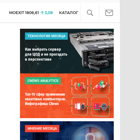
MOEXIT
1806,61
3,08
КАТАЛОГ
ТЕХНОЛОГИЯ МЕСЯЦА
Как выбрать сервер
для ЦОД и не прогадать
в перспективе
CNEWS ANALYTICS
Топ-10 сфер применения
квантовых компьютеров.
Инфографика CNews
МНЕНИЕ МЕСЯЦА