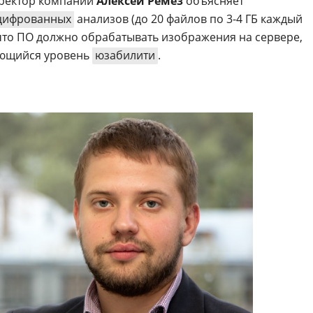
иректор компании
Алексей Ремез
объясняет
цифрованных
анализов (до 20 файлов по 3-4 ГБ каждый
, что ПО должно обрабатывать изображения на сервере,
ующийся уровень
юзабилити
.