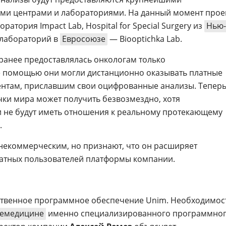
и центрами и лабораториями. На данный момент прое
ратория Impact Lab, Hospital for Special Surgery из
Нью-
 лабораторий в
Евросоюзе
— Biooptichka Lab.
ранее предоставлялась онкологам только
ее помощью они могли дистанционно оказывать платные
ентам, приславшим свои оцифрованные анализы. Тепер
чки мира может получить безвозмездно, хотя
и не будут иметь отношения к реальному протекающему
.
некоммерческим, но признают, что он расширяет
атных пользователей платформы компании.
бственное программное обеспечение Unim. Необходимос
лемедицине
именно специализированного программно