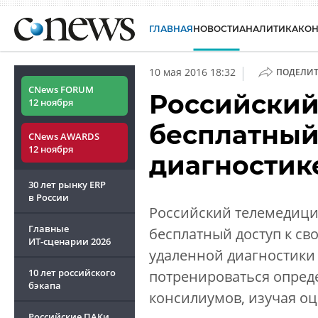
ГЛАВНАЯ
НОВОСТИ
АНАЛИТИКА
КО
|
10 мая 2016 18:32
ПОДЕЛИТ
CNews FORUM
Российский
12 ноября
бесплатный
CNews AWARDS
12 ноября
диагностик
30 лет рынку ERP
в России
Российский телемедици
Главные
бесплатный доступ к св
ИТ-сценарии
2026
удаленной диагностики 
10 лет российского
потренироваться опреде
бэкапа
консилиумов, изучая о
Российские ПАКи