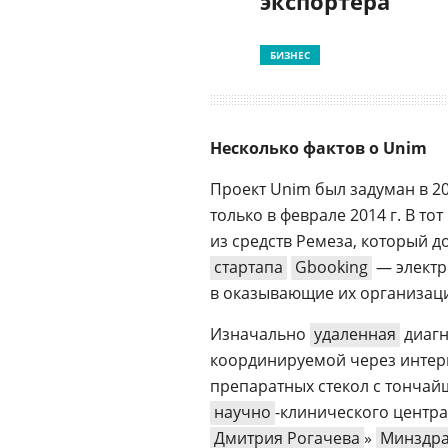
экспортера
БИЗНЕС
Несколько фактов о Unim
Проект Unim был задуман в 20
только в феврале 2014 г. В 
из средств Ремеза, который д
стартапа
Gbooking
— электр
в оказывающие их организац
Изначально
удаленная
диагн
координируемой через интерн
препаратных стекол с тончай
научно
-клинического центр
Дмитрия Рогачева
»
Минздра