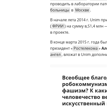
проводить в лаборатории п
больницы
в
Москве
.
В начале лета 2014 г. Unim п
(
ФРИИ
) на сумму
1,4 млн 
в проекте.
В конце марта 2015 г. года б
президент «
Ростелекома
»
Ал
ангел
, вложат в Unim дополн
Всеобщее благо
робокоммунизм
фашизм? К как
человечество в
искусственный