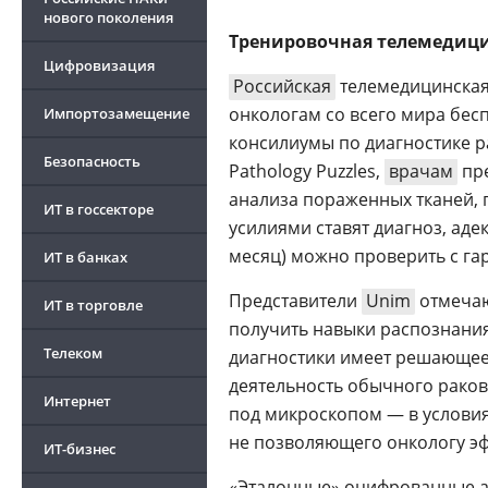
нового поколения
Тренировочная телемедиц
Цифровизация
Российская
телемедицинска
онкологам со всего мира бе
Импортозамещение
консилиумы по диагностике р
Безопасность
Pathology Puzzles,
врачам
пре
анализа пораженных тканей, 
ИТ в госсекторе
усилиями ставят диагноз, ад
месяц) можно проверить с га
ИТ в банках
Представители
Unim
отмечаю
ИТ в торговле
получить навыки распознани
Телеком
диагностики имеет решающее 
деятельность обычного раков
Интернет
под микроскопом — в условия
не позволяющего онкологу э
ИТ-бизнес
«Эталонные» оцифрованные а