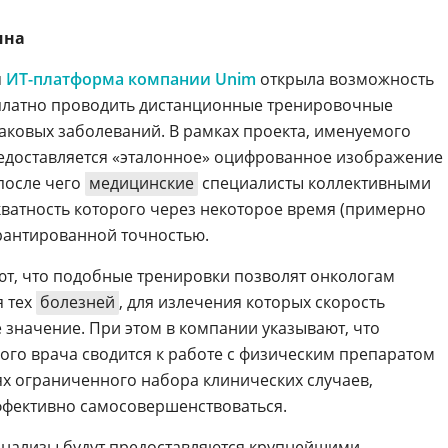
ина
я
ИТ-платформа компании Unim
открыла возможность
сплатно проводить дистанционные тренировочные
аковых заболеваний. В рамках проекта, именуемого
доставляется «эталонное» оцифрованное изображение
после чего
медицинские
специалисты коллективными
екватность которого через некоторое время (примерно
рантированной точностью.
т, что подобные тренировки позволят онкологам
я тех
болезней
, для излечения которых скорость
значение. При этом в компании указывают, что
ого врача сводится к работе с физическим препаратом
х ограниченного набора клинических случаев,
ффективно самосовершенствоваться.
нализы будут предоставляются крупнейшими