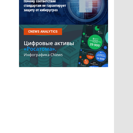
Почему соответствие
стандартам не гарантирует
защиту от киберугроз
CNEWS ANALYTICS
Цифровые активы
«Росатома».
Инфографика CNews