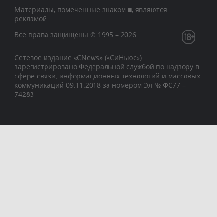
Материалы, помеченные знаком ■, являются
рекламой
Все права защищены © 1995 – 2026
Сетевое издание «CNews» («СиНьюс»)
зарегистрировано Федеральной службой по надзору в
сфере связи, информационных технологий и массовых
коммуникаций 09.11.2018 за номером Эл № ФС77 –
74283