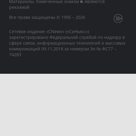
Материалы, помеченные знаком ■, являются
рекламой
Все права защищены © 1995 – 2026
Сетевое издание «CNews» («СиНьюс»)
зарегистрировано Федеральной службой по надзору в
сфере связи, информационных технологий и массовых
коммуникаций 09.11.2018 за номером Эл № ФС77 –
74283