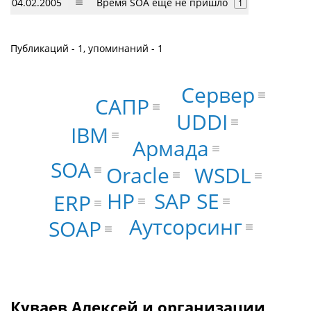
04.02.2005
Время SOA еще не пришло
1
Публикаций - 1, упоминаний - 1
Сервер
САПР
UDDI
IBM
Армада
SOA
Oracle
WSDL
HP
SAP SE
ERP
Аутсорсинг
SOAP
Куваев Алексей и организации,