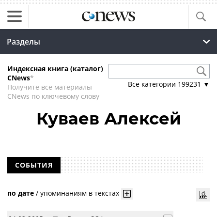
Разделы
Индексная книга (каталог)
CNews
*
Все категории
199231
▼
Получите все материалы
CNews по ключевому слову
Куваев Алексей
СОБЫТИЯ
по дате
/
упоминаниям в текстах