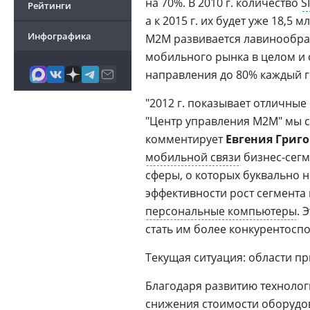
на 70%. В 2010 г. количество
S
Рейтинги
а к 2015 г. их будет уже 18,5 
Инфографика
M2M развивается лавинообра
мобильного рынка в целом и
направления до 80% каждый г
"2012 г. показывает отличные 
"Центр управления М2М" мы с 
комментирует
Евгения Григ
мобильной связи
бизнес-сегм
сферы, о которых буквально н
эффективности рост сегмента
персональные компьютеры
. 
стать им более конкурентосп
Текущая ситуация: области п
Благодаря развитию техноло
снижения стоимости оборудо