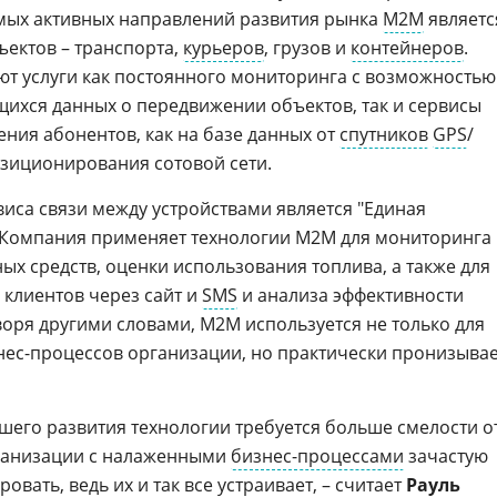
амых активных направлений развития рынка
M2M
являетс
ектов – транспорта,
курьеров
, грузов и
контейнеров
.
т услуги как постоянного мониторинга с возможностью
ихся данных о передвижении объектов, так и сервисы
ния абонентов, как на базе данных от
спутников
GPS
/
позиционирования сотовой сети.
иса связи между устройствами является "Единая
. Компания применяет технологии M2M для мониторинга
х средств, оценки использования топлива, а также для
клиентов через сайт и
SMS
и анализа эффективности
оря другими словами, M2M используется не только для
ес-процессов организации, но практически пронизыва
йшего развития технологии требуется больше смелости о
ганизации с налаженными
бизнес-процессами
зачастую
овать, ведь их и так все устраивает, – считает
Рауль