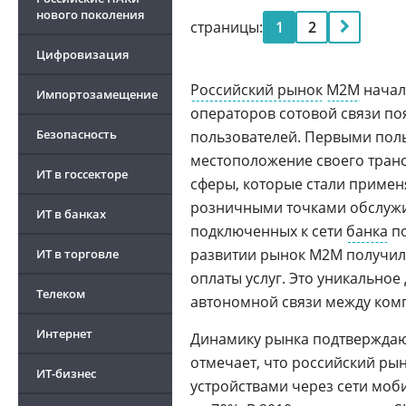
нового поколения
страницы:
1
2
Цифровизация
Российский рынок
M2M
начал 
Импортозамещение
операторов сотовой связи п
Безопасность
пользователей. Первыми пол
местоположение своего транс
ИТ в госсекторе
сферы, которые стали примен
розничными точками обслужи
ИТ в банках
подключенных к сети
банка
по
развитии рынок M2M получил
ИТ в торговле
оплаты услуг. Это уникальное
Телеком
автономной связи между комп
Интернет
Динамику рынка подтверждают 
отмечает, что российский ры
ИТ-бизнес
устройствами через сети моб