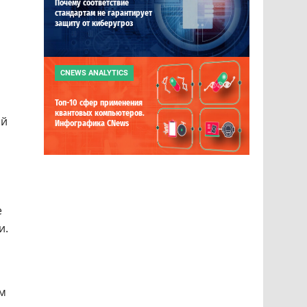
Почему соответствие
стандартам не гарантирует
защиту от киберугроз
CNEWS ANALYTICS
Топ-10 сфер применения
квантовых компьютеров.
ой
Инфографика CNews
е
и.
ум