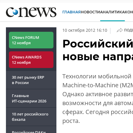
ГЛАВНАЯ
НОВОСТИ
АНАЛИТИКА
КО
|
10 октября 2012 16:10
ПОД
CNews FORUM
Российский
12 ноября
новые напр
CNews AWARDS
12 ноября
Технологии мобильной 
30 лет рынку ERP
в России
Machine-to-Machine (M2
Однако активное разви
Главные
ИТ-сценарии
2026
возможности для автом
сферах. Сегодня россий
10 лет российского
бэкапа
роста.
Российские ПАКи