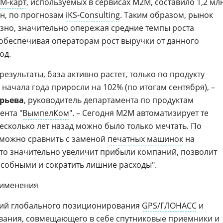
IM-карт
, используемых в сервисах M2M, составило 1,2 млн
млн, по прогнозам
iKS-Consulting
. Таким образом, рынок
зно, значительно опережая средние темпы роста
 обеспечивая операторам
рост выручки
от данного
од.
результаты, база активно растет, только по продукту
начала года приросли на 102% (по итогам сентября), –
орьева
, руководитель департамента по продуктам
ента "
ВымпелКом
". – Сегодня M2M автоматизирует те
есколько лет назад можно было только мечтать. По
 можно сравнить с заменой
печатных машинок
на
Это значительно увеличит прибыли компаний, позволит
особными и сократить лишние расходы".
рименения
гий глобального позиционирования
GPS/ГЛОНАСС
и
вания, совмещающего в себе спутниковые приемники и