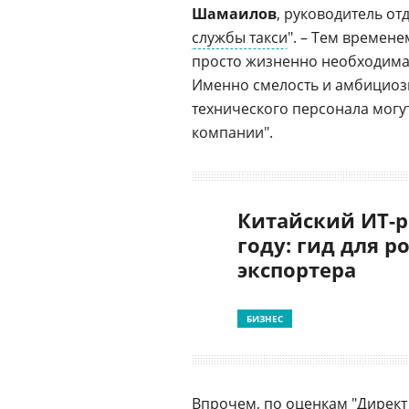
Шамаилов
, руководитель о
службы такси
". – Тем времене
просто жизненно необходима д
Именно смелость и амбициозн
технического персонала могу
компании".
Китайский ИТ-р
году: гид для р
экспортера
БИЗНЕС
Впрочем, по оценкам "Дирек