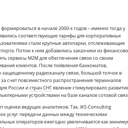
формироваться в начале 2000-х годов – именно тогда у
оявились соответствующие
тарифы
для корпоративных
ьзователями стали крупные автопарки, отслеживающие
порта. Потом к ним добавились заказчики из финансов
ять сервисы M2M для обеспечения связи со своим
вания клиентов. После появления банкоматов,
 защищенному радиоканалу связи, большой толчок в
 за счет повсеместного распространения терминалов
 для России и
стран СНГ
явление стимулировало развити
ьютерными устройствами на базе каналов сотовой связ
оценки ведущих аналитиков. Так, iKS-Consulting
нок услуг передачи данных между техническими
ильных операторов ежегодно увеличивается как миним