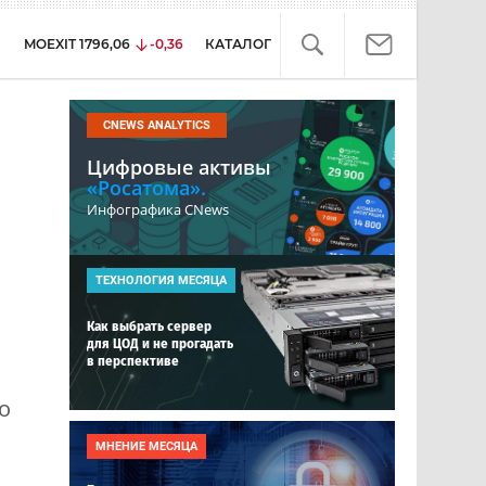
MOEXIT
1796,06
-0,36
КАТАЛОГ
CNEWS ANALYTICS
Цифровые активы
«Росатома».
Инфографика CNews
ТЕХНОЛОГИЯ МЕСЯЦА
Как выбрать сервер
для ЦОД и не прогадать
в перспективе
о
МНЕНИЕ МЕСЯЦА