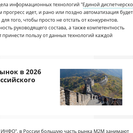
тдела информационных технологий "
Единой диспетчерск
м прогресс идет, и рано или поздно автоматизация будет
ля того, чтобы просто не отстать от конкурентов.
ость руководящего состава, а также компетентность
т принести пользу от данных технологий каждой
ынок в 2026
оссийского
т ИНФО",
в России
большую часть рынка M2M занимают