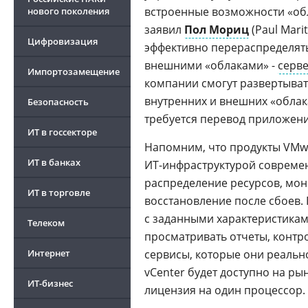
встроенные возможности «о
нового поколения
заявил
Пол Мориц
(Paul Mari
Цифровизация
эффективно перераспределят
внешними «облаками» -
серв
Импортозамещение
компании смогут развертыват
внутренних и внешних «облак
Безопасность
требуется перевод приложен
ИТ в госсекторе
Напомним, что продукты VMw
ИТ в банках
ИТ-инфраструктурой совреме
распределение ресурсов, мо
ИТ в торговле
восстановление после сбоев.
с заданными характеристикам
Телеком
просматривать отчеты, контро
Интернет
сервисы, которые они реальн
vCenter будет доступно на рын
ИТ-бизнес
лицензия на один процессор.