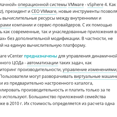
блачной»
операционной системы
VMware
-
vSphere
4. Как
tz), президент и
CEO VMware
, новые инструменты позвол
ь вычислительные ресурсы между внутренними и
ерами
компании и сервис-провайдеров. С их помощью
ь как современные, так и унаследованные приложения 
ах» без дополнительной модификации. В частности, не
ий на единую вычислительную платформу.
are vCenter
предназначены
для управления динамично
нного ЦОДа -
автоматизации
таких задач, как
ниторинг производительности,
управление изменениями
 Пользователи могут разворачивать
виртуальные машин
и из предварительно настроенного каталога,
лировать производительность и платить только за те
о используют. Большинство приложений семейства
ке в 2010 г. Их стоимость определяется из расчета одна