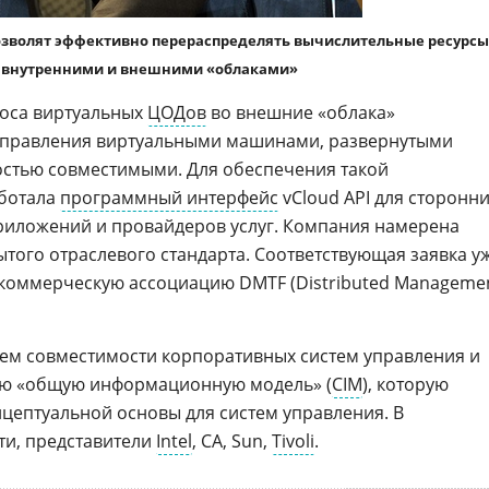
озволят эффективно перераспределять вычислительные ресурсы
 внутренними и внешними «облаками»
носа виртуальных
ЦОДов
во внешние «облака»
управления виртуальными машинами, развернутыми
остью совместимыми. Для обеспечения такой
аботала
программный интерфейс
vCloud API для сторонн
риложений и провайдеров услуг. Компания намерена
рытого отраслевого стандарта. Соответствующая заявка у
екоммерческую ассоциацию DMTF (Distributed Manageme
ем совместимости корпоративных систем управления и
ую «общую информационную модель» (
CIM
), которую
нцептуальной основы для систем управления. В
ти, представители
Intel
, CA, Sun,
Tivoli
.