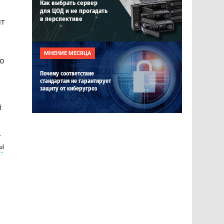
Как выбрать сервер
для ЦОД и не прогадать
в перспективе
ят
МНЕНИЕ МЕСЯЦА
во
Почему соответствие
стандартам не гарантирует
защиту от киберугроз
й
,
ы