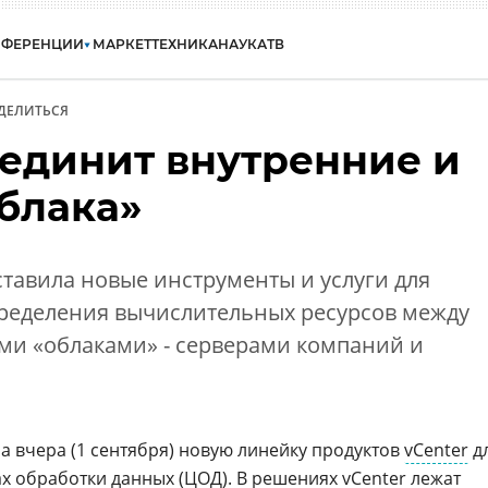
НФЕРЕНЦИИ
МАРКЕТ
ТЕХНИКА
НАУКА
ТВ
ДЕЛИТЬСЯ
единит внутренние и
блака»
тавила новые инструменты и услуги для
ределения вычислительных ресурсов между
и «облаками» - серверами компаний и
 вчера (1 сентября) новую линейку продуктов
vCenter
д
х обработки данных (ЦОД). В решениях vCenter лежат