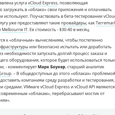
авлена услуга
vCloud Express
, позволяющая
о загружать в «облако» свои приложения и оплачивать
ни используют. Поучаствовать в бета-тестировании vClou
слугу уже предоставляют такие
провайдеры
, как
Terremar
и
Melbourne IT
. Ее стоимость - $30-40 в месяц.
ся к «облачным» вычислениям, чтобы постепенно
нфраструктуры
или безопасно испытать или доработать
 необходимости запускать долгий процесс заказа и
его оборудования, которое будет использоваться тольк
и, - комментирует
Марк Боукер
, старший аналитик
 Group
. – В общедоступных до этого «облаках» проблемо
едоставить компаниям среду разработки и тестирования,
 средами. VMware vCloud Express и vCloud API являются
современным «облакам», перебрасывают мостик от
ним».