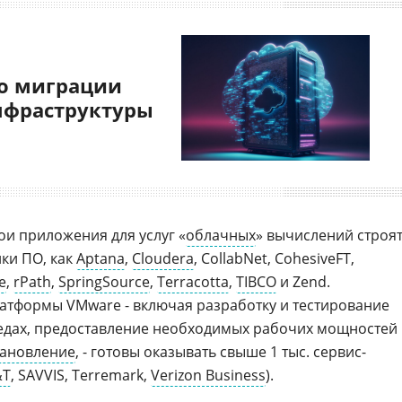
о миграции
нфраструктуры
ои приложения для услуг «
облачных
» вычислений строят
ики ПО, как
Aptana
,
Cloudera
, CollabNet, CohesiveFT,
e
,
rPath
,
SpringSource
,
Terracotta
,
TIBCO
и Zend.
платформы VMware - включая разработку и тестирование
едах, предоставление необходимых рабочих мощностей
тановление
, - готовы оказывать свыше 1 тыс. сервис-
&T
, SAVVIS, Terremark,
Verizon Business
).