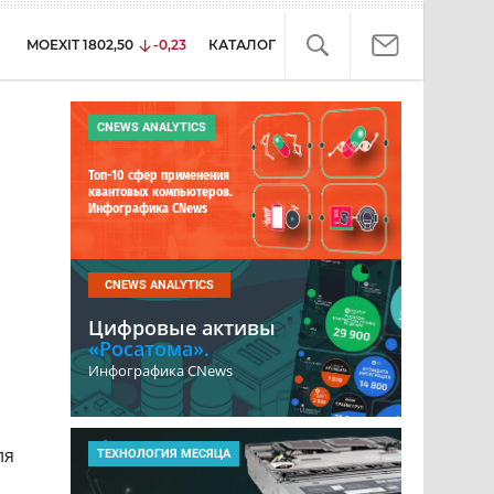
MOEXIT
1802,50
-0,23
КАТАЛОГ
CNEWS ANALYTICS
Топ-10 сфер применения
квантовых компьютеров.
Инфографика CNews
CNEWS ANALYTICS
Цифровые активы
«Росатома».
Инфографика CNews
ля
ТЕХНОЛОГИЯ МЕСЯЦА