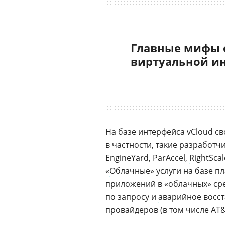
Главные мифы 
виртуальной и
На базе интерфейса vCloud св
в частности, такие разработч
EngineYard,
ParAccel
,
RightScal
«
Облачные
» услуги на базе 
приложений в «облачных» ср
по запросу и
аварийное восс
провайдеров (в том числе
AT