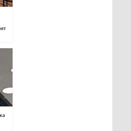
рят
ка