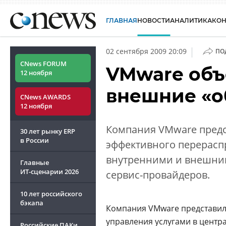
ГЛАВНАЯ
НОВОСТИ
АНАЛИТИКА
КО
|
02 сентября 2009 20:09
ПО
CNews FORUM
VMware объ
12 ноября
внешние «о
CNews AWARDS
12 ноября
Компания VMware предс
30 лет рынку ERP
в России
эффективного перерасп
внутренними и внешним
Главные
ИТ-сценарии
2026
сервис-провайдеров.
10 лет российского
бэкапа
Компания VMware представила
управления услугами в центра
Российские ПАКи