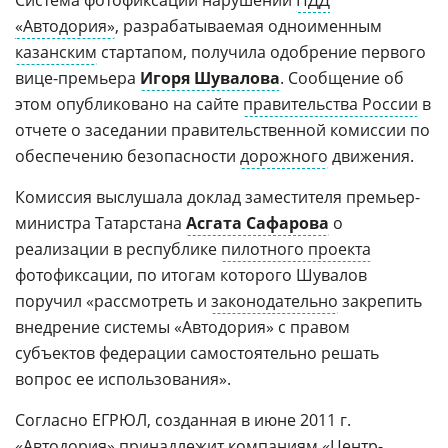
Система фотофиксации нарушений
ПДД
«Автодория»
, разрабатываемая одноименным
казанским
стартапом, получила одобрение первого
вице-премьера
Игоря Шувалова
. Сообщение об
этом опубликовано на сайте
правительства России
в
отчете о заседании правительственной комиссии по
обеспечению безопасности
дорожного
движения.
Комиссия выслушала доклад заместителя премьер-
министра Татарстана
Асгата Сафарова
о
реализации в республике
пилотного проекта
фотофиксации, по итогам которого Шувалов
поручил «рассмотреть и
законодательно
закрепить
внедрение системы «Автодория» с правом
субъектов федерации самостоятельно решать
вопрос ее использования».
Согласно ЕГРЮЛ, созданная в июне 2011 г.
«
Автодория
» принадлежит компаниям «
Центр-