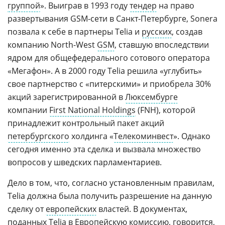
группой
». Выиграв в 1993 году
тендер
на право
развертывания
GSM-сети
в
Санкт-Петербурге
, Sonera
позвала к себе в партнеры Telia и
русских
, создав
компанию
North-West
GSM
, ставшую впоследствии
ядром для общефедерального сотового оператора
«Мегафон». А в 2000 году Telia решила «углубить»
свое партнерство с «питерскими» и приобрела 30%
акций зарегистрированной в
Люксембурге
компании
First National Holdings
(FNH), которой
принадлежит контрольный пакет акций
петербургского
холдинга «
Телекоминвест
». Однако
сегодня именно эта сделка и вызвала множество
вопросов у шведских парламентариев.
Дело в том, что, согласно установленным правилам,
Telia должна была получить разрешение на данную
сделку от
европейских
властей. В документах,
поданных Telia в
Европейскую комиссию
, говорится,