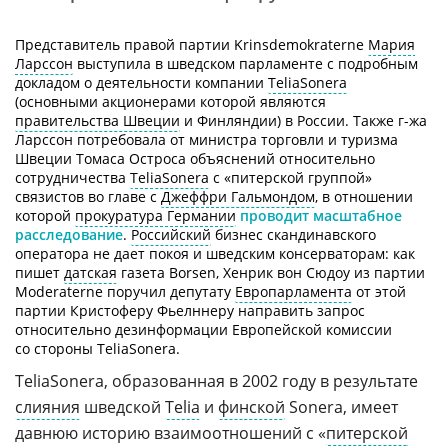
Представитель правой партии Krinsdemokraterne
Мария
Ларссон
выступила в шведском парламенте с подробным
докладом о деятельности компании
TeliaSonera
(основными акционерами которой являются
правительства Швеции
и Финляндии) в России. Также
г-жа
Ларссон потребовала от министра торговли и туризма
Швеции Томаса Остроса объяснений относительно
сотрудничества
TeliaSonera
с «питерской группой»
связистов во главе с
Джеффри Гальмондом
, в отношении
которой
прокуратура Германии
проводит масштабное
расследование
.
Российский
бизнес скандинавского
оператора не дает покоя и шведским консерваторам: как
пишет
датская
газета Borsen, Хенрик вон Сюдоу из партии
Moderaterne поручил депутату
Европарламента
от этой
партии Кристоферу Фьелннеру направить запрос
относительно дезинформации Европейской комиссии
со стороны TeliaSonera.
TeliaSonera, образованная в 2002 году в результате
слияния
шведской
Telia
и
финской
Sonera, имеет
давнюю историю взаимоотношений с «
питерской