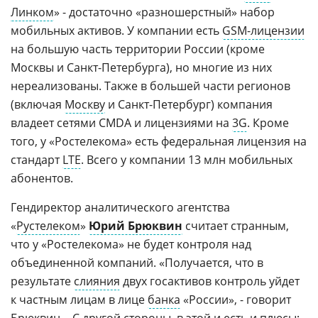
Линком
» - достаточно «разношерстный» набор
мобильных активов. У компании есть
GSM-лицензии
на большую часть территории России (кроме
Москвы и Санкт-Петербурга), но многие из них
нереализованы. Также в большей части регионов
(включая
Москву
и Санкт-Петербург) компания
владеет сетями CMDA и лицензиями на
3G
. Кроме
того, у «Ростелекома» есть федеральная лицензия на
стандарт
LTE
. Всего у компании 13 млн мобильных
абонентов.
Гендиректор аналитического агентства
«
Рустелеком
»
Юрий Брюквин
считает странным,
что у «Ростелекома» не будет контроля над
объединенной компаний. «Получается, что в
результате
слияния
двух госактивов контроль уйдет
к частным лицам в лице
банка
«России», - говорит
Брюквин. - С другой стороны, в этой и есть и плюсы: