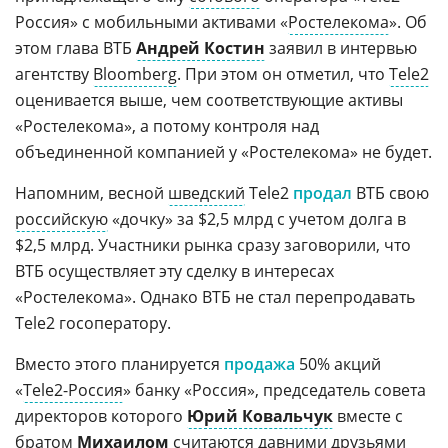
Россия» с мобильными активами «
Ростелекома
». Об
этом глава ВТБ
Андрей Костин
заявил в интервью
агентству
Bloomberg
. При этом он отметил, что
Tele2
оценивается выше, чем соответствующие активы
«Ростелекома», а потому контроля над
объединенной компанией у «Ростелекома» не будет.
Напомним, весной
шведский
Tele2
продал
ВТБ свою
российскую
«дочку» за $2,5 млрд с учетом долга в
$2,5 млрд. Участники рынка сразу заговорили, что
ВТБ осуществляет эту сделку в интересах
«Ростелекома». Однако ВТБ не стал перепродавать
Tele2 госоператору.
Вместо этого планируется
продажа
50% акций
«
Tele2-Россия
» банку «Россия», председатель совета
директоров которого
Юрий Ковальчук
вместе с
братом
Михаилом
считаются давними друзьями