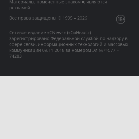
Материалы, помеченные знаком ■, являются
рекламой
Все права защищены © 1995 – 2026
Сетевое издание «CNews» («СиНьюс»)
зарегистрировано Федеральной службой по надзору в
сфере связи, информационных технологий и массовых
коммуникаций 09.11.2018 за номером Эл № ФС77 –
74283