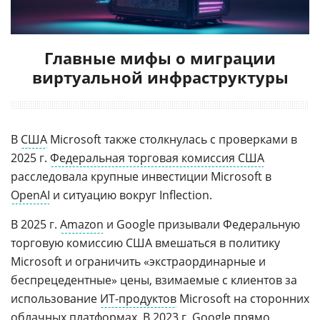
Главные мифы о миграции
виртуальной инфраструктуры
В
США
Microsoft также столкнулась с проверками в
2025 г.
Федеральная торговая комиссия США
расследовала крупные инвестиции Microsoft в
OpenAI
и ситуацию вокруг Inflection.
В 2025 г.
Amazon
и Google призывали Федеральную
торговую комиссию США вмешаться в политику
Microsoft и ограничить «экстраординарные и
беспрецедентные» цены, взимаемые с клиентов за
использование
ИТ-продуктов
Microsoft на сторонних
облачных
платформах. В 2023 г.
Google
прямо