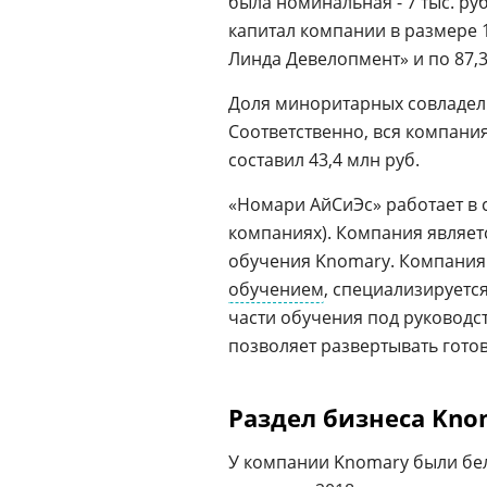
была номинальная - 7 тыс. руб
капитал компании в размере 1
Линда Девелопмент» и по 87
Доля миноритарных совладел
Соответственно, вся компания
составил 43,4 млн руб.
«Номари АйСиЭс» работает в 
компаниях). Компания являе
обучения Knomary. Компания 
обучением
, специализируетс
части обучения под руководс
позволяет развертывать гото
Раздел бизнеса Kno
У компании Knomary были бе