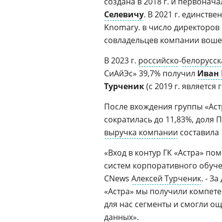
создана в 2018 г. и первона
Селевичу
. В 2021 г. единст
Knomary. в число директоров 
совладельцев компании воше
В 2023 г.
российско
-
белорусск
СиАйЭс» 39,7% получил
Иван 
Турченик
(с 2019 г. является
После вхождения группы «Аст
сократилась до 11,83%, доля Пр
выручка компании
составила 
«Вход в контур ГК «Астра» по
систем корпоративного обуч
CNews
Алексей Турченик
. - З
«Астра» мы получили компет
для нас сегменты и смогли о
данных».