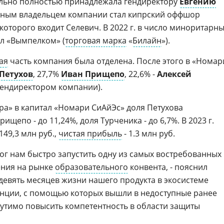
чально полностью принадлежала гендиректору
Евгению
венным владельцем компании стал кипрский оффшор
которого входит Селевич. В 2022 г. в число миноритарн
л «Вымпелком» (
торговая марка
«
Билайн
»).
ая
часть компания была отделена. После этого в «Номар
Петухов
, 27,7%
Иван Прищепо
, 22,6% -
Алексей
 гендиректором компании).
ра» в капитал «Номари СиАйЭс» доля Петухова
ищепо - до 11,24%, доля Турченика - до 6,7%. В 2023 г.
149,3 млн руб.,
чистая прибыль
- 1.3 млн руб.
мог нам быстро запустить одну из самых востребованных
ения на рынке
образовательного
конвента, - пояснил
а девять месяцев жизни нашего продукта в экосистеме
енции, с помощью которых вышли в недоступные ранее
щутимо повысить компетентность в области защиты