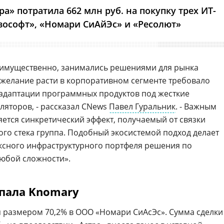
а» потратила 662 млн руб. на покупку трех ИТ-
зософт», «Номари СиАйЭс» и «Ресолют»
еимущественно, занимались решениями для рынка
 желание расти в корпоративном сегменте требовало
 адаптации программных продуктов под жесткие
ляторов, - рассказал CNews
Павел Гуральник
. - Важным
ется синкретический эффект, получаемый от связки
о стека группа. Подобный экосистемой подход делает
сного инфраструктурного портфеля решения по
юбой сложности».
упала Knomary
 размером 70,2% в ООО «Номари СиАсЭс». Сумма сделки