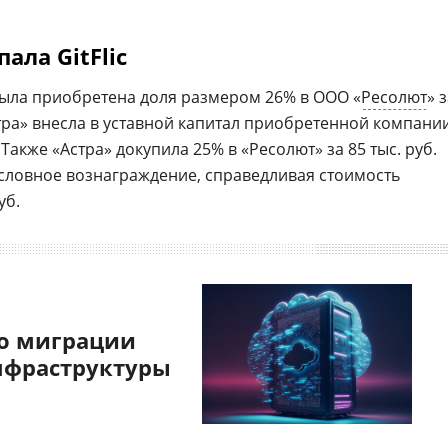
ала GitFlic
. была приобретена доля размером 26% в ООО «
Ресолют
» 
стра» внесла в уставной капитал приобретенной компани
 Также «Астра» докупила 25% в «Ресолют» за 85 тыс. руб.
условное вознаграждение, справедливая стоимость
уб.
о миграции
нфраструктуры