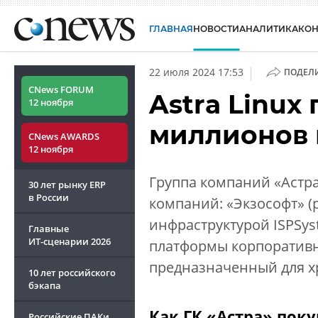
ГЛАВНАЯ
НОВОСТИ
АНАЛИТИКА
КО
|
22 июля 2024 17:53
ПОДЕЛ
CNews FORUM
Astra Linux
12 ноября
миллионов 
CNews AWARDS
12 ноября
Группа компаний «Астра»
30 лет рынку ERP
в России
компаний: «Экзософт» (
инфраструктурой ISPSys
Главные
ИТ-сценарии
2026
платформы корпоративно
предназначенный для хр
10 лет российского
бэкапа
Как ГК «Астра» поку
Российские ПАКи