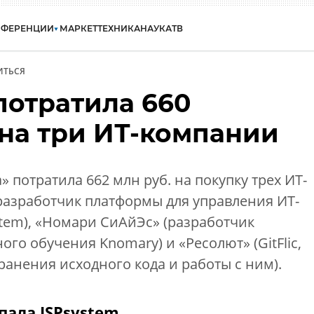
НФЕРЕНЦИИ
МАРКЕТ
ТЕХНИКА
НАУКА
ТВ
ИТЬСЯ
 потратила 660
на три ИТ-компании
 потратила 662 млн руб. на покупку трех ИТ-
разработчик платформы для управления ИТ-
tem), «Номари СиАйЭс» (разработчик
го обучения Knomary) и «Ресолют» (GitFlic,
анения исходного кода и работы с ним).
пала ISPsystem