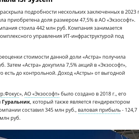
 раскрыла подробности нескольких заключенных в 2023 г
 была приобретена доля размером 47,5% в АО «Экзософт».
омпания стоила 442 млн руб. Компания занимается
комплексного управления ИТ-инфраструктурой под
ереоценки стоимости данной доли «Астра» получила
б. Затем «Астра» докупила 7,5% акций в «Экзософт»,
то есть до контрольной. Доход «Астры» от выгодной
ур.Фокус
»,
АО «Экзософт»
было создано в 2018 г., его
 Гуральник
, который также является гендиректором
компании составил 345 млн руб.,
валовая прибыль
- 124,7
 млн руб.