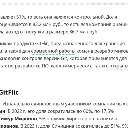
тавляет 51%, то есть она является контрольной. Доля
енивается в 83,2 млн руб., то есть вся компания оцене
ла доход от покупки в размере 36,7 млн руб.
чиком продукта
GitFlic
, предназначенного для хранения
м, а также для
совместной работы
команд разработчиков
ехнология контроля версий
Git
, которая применяется для
ах по разработке ПО, как коммерческих, так и
с открыт
itFlic
 г. Изначально единственным участником компании был 
ын
. В 2022 г. его доля сократилась до 60%, по 17,5%
Тимур Миронов
, 5% получил директор по развитию
мазанов
. В 2023 г. доля Синицина сократилась до 51%, 9