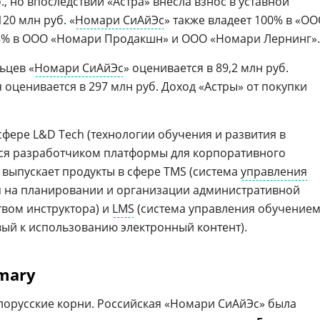
., но впоследствии «Астра» внесла взнос в уставной
20 млн руб. «
Номари СиАйЭс
» также владеет 100% в «О
,3% в ООО «Номари Продакшн» и ООО «Номари Лернинг».
ьцев «
Номари СиАйЭс
» оценивается в 89,2 млн руб.
 оценивается в 297 млн руб. Доход «Астры» от покупки
сфере L&D Tech (технологии обучения и развития в
тся разработчиком платформы для корпоративного
выпускает продукты в сфере TMS (система
управления
я на планировании и организации административной
твом инструктора) и
LMS
(система управления обучением
вый к использованию электронный контент).
mary
лорусские корни. Российская «Номари СиАйЭс» была