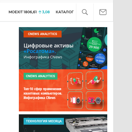
MOEXIT
1806,61
3,08
КАТАЛОГ
CNEWS ANALYTICS
Цифровые активы
«Росатома».
Инфографика CNews
CNEWS ANALYTICS
Топ-10 сфер применения
квантовых компьютеров.
Инфографика CNews
ТЕХНОЛОГИЯ МЕСЯЦА