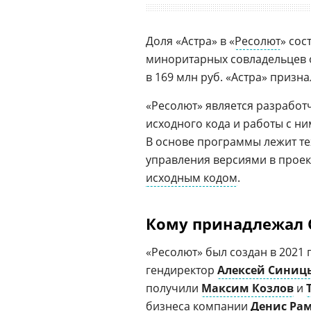
Доля «Астра» в «
Ресолют
» сос
миноритарных совладельцев оц
в 169 млн руб. «Астра» призна
«Ресолют» является разработ
исходного кода и работы с ни
В основе программы лежит т
управления версиями в проект
исходным кодом
.
Кому принадлежал G
«Ресолют» был создан в 2021
гендиректор
Алексей Синиц
получили
Максим Козлов
и
бизнеса компании
Денис Ра