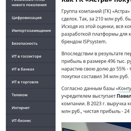
нового поколения
Группа компаний (ГК) «Астра»
Цифровизация
сделок. Так, за 210 млн руб.
Исходя из этой оценки, вся к
Импортозамещение
разработкой платформы для 
брендом ISPsystem.
Безопасность
Впоследствии в результате п
ИТ в госсекторе
прибыль в размере 496 тыс. ру
нарастив свою долю до 55% - 
ИТ в банках
покупки составил 34 млн руб.
ИТ в торговле
Согласно данным базы «
Конт
Телеком
учредителем выступает
Павел
компании. В 2023 г. выручка 
Интернет
млн руб., чистая прибыль - 24
ИТ-бизнес