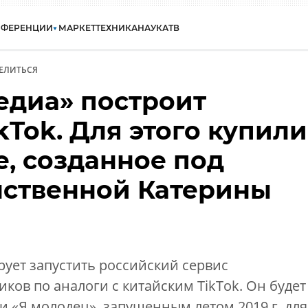
НФЕРЕНЦИИ
МАРКЕТ
ТЕХНИКА
НАУКА
ТВ
ЕЛИТЬСЯ
едиа» построит
kTok. Для этого купили
, созданное под
нственной Катерины
ует запустить российский сервис
ков по аналоги с китайским TikTok. Он будет
 «Я молодец», запущенным летом 2019 г. для