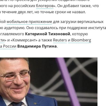
ного на российских
блогеров
». Он добавил также, что
 течение двух лет, но точные сроки не назвал.
обой
мобильное приложение
для загрузки вертикальных
ю аудиторию. Оно создавалось при поддержке институт
озглавляемого
Катериной Тихоновой
, которую
сти
» и «Коммерсант» а также
Reuters
и Bloomberg
а России
Владимира Путина
.