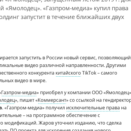
й «Ямолодец». «Газпром-медиа» купил права
холдинг запустит в течение ближайших двух
бирается запустить в России новый сервис, позволяющий
тикальные видео различной направленности. Другими
ечественного конкурента
китайского
TikTok – самого
льных видео в мире.
«
Газпром-медиа
» приобрел у компании ООО «Ямолодец
олодец
», пишет «
Коммерсант
» со ссылкой на гендиректо
а
. «Газпром-медиа» получил
исключительные права
на
ительные – на программное обеспечение с
о модификаций. Жаров уточнил изданию, что сделка
вать ПО проекта для ускорения создания нового