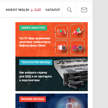
MOEXIT
1802,50
-0,23
КАТАЛОГ
CNEWS ANALYTICS
Топ-10 сфер применения
квантовых компьютеров.
Инфографика CNews
ТЕХНОЛОГИЯ МЕСЯЦА
Как выбрать сервер
для ЦОД и не прогадать
в перспективе
МНЕНИЕ МЕСЯЦА