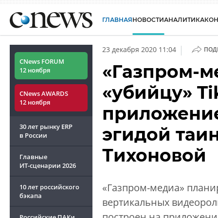
ГЛАВНАЯ
НОВОСТИ
АНАЛИТИКА
КО
|
23 декабря 2020 11:04
ПОД
CNews FORUM
«Газпром-м
12 ноября
«убийцу» Ti
CNews AWARDS
12 ноября
приложение
30 лет рынку ERP
эгидой таи
в России
Тихоновой
Главные
ИТ-сценарии
2026
«Газпром-медиа» планир
10 лет российского
бэкапа
вертикальных видеороли
построен на приложении
Российские ПАКи