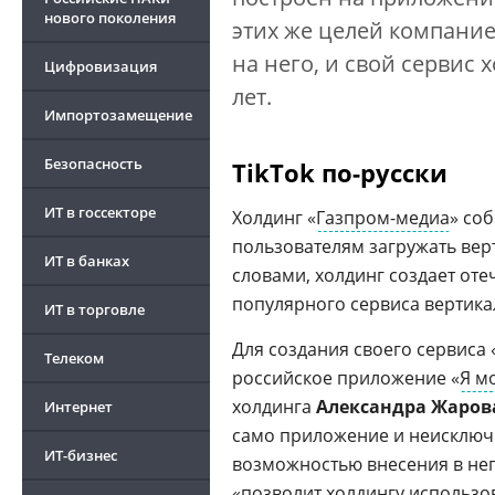
нового поколения
этих же целей компание
на него, и свой сервис 
Цифровизация
лет.
Импортозамещение
Безопасность
TikTok по-русски
ИТ в госсекторе
Холдинг «
Газпром-медиа
» со
пользователям загружать вер
ИТ в банках
словами, холдинг создает от
популярного сервиса вертика
ИТ в торговле
Для создания своего сервиса 
Телеком
российское приложение «
Я м
холдинга
Александра Жаров
Интернет
само приложение и неисключ
ИТ-бизнес
возможностью внесения в нег
«позволит холдингу использо