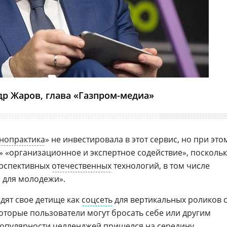
др Жаров, глава «Газпром-медиа»
нопрактика
» не инвестировала в этот сервис, но при это
 «организационное и экспертное содействие», поскольк
ерспективных
отечественных
технологий, в том числе
 для молодежи».
дят свое детище как
соцсеть
для вертикальных роликов 
оторые пользователи могут бросать себе или другим
опулярности челленджей пришелся на середину