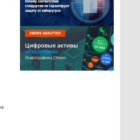
Почему соответствие
стандартам не гарантирует
защиту от киберугроз
CNEWS ANALYTICS
Цифровые активы
«Росатома».
Инфографика CNews
»
ра