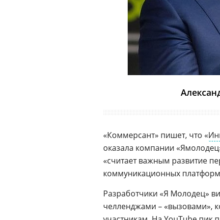
Алексан
«Коммерсант» пишет, что «
Ин
оказала компании «Ямолодец»
«считает важным развитие п
коммуникационных платформ
Разработчики «Я Молодец» ви
челленджами – «вызовами», к
участникам. На
YouTube
пик п