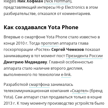
Riegels
Ник Хофман
(
Nick Hoffman
),
представляющий интересы Hi-p Electronics в этом
разбирательстве, отказался от комментариев.
Как создавался Yota Phone
Впервые о смартфоне Yota Phone стало известно в
конце 2010 г. Тогда
прототип
аппарата глава
госкорпорации «Ростех»
Сергей Чемезов
показал
занимавшему в тот момент пост
Президента России
Дмитрию Медведеву
. Главной особенностью
аппарата стало наличие второго дисплея,
выполненного по технологии
e-link
.
Разработкой
смартфона
занималась
телекоммуникационная компания «
Скартел
» (бренд
Yota). Сам аппарат стал продаваться только в коцне
2013 г. К тому моменту производство устройств было