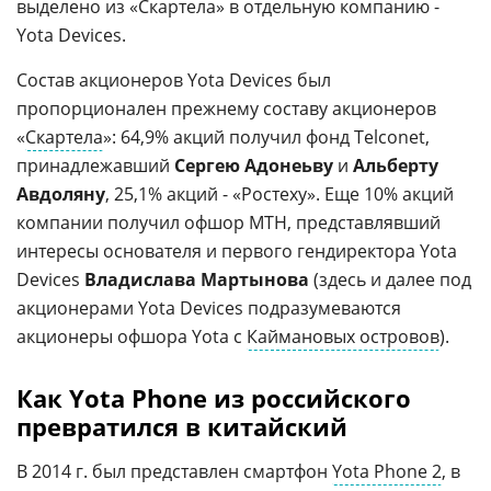
выделено из «Скартела» в отдельную компанию -
Yota Devices.
Состав акционеров Yota Devices был
пропорционален прежнему составу акционеров
«
Скартела
»: 64,9% акций получил фонд Telconet,
принадлежавший
Сергею Адонеьву
и
Альберту
Авдоляну
, 25,1% акций - «Ростеху». Еще 10% акций
компании получил офшор MTH, представлявший
интересы основателя и первого гендиректора Yota
Devices
Владислава Мартынова
(здесь и далее под
акционерами Yota Devices подразумеваются
акционеры офшора Yota с
Каймановых островов
).
Как Yota Phone из российского
превратился в китайский
В 2014 г. был представлен смартфон
Yota Phone 2
, в