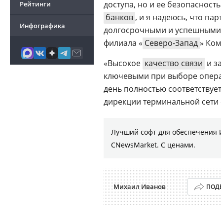
доступа, но и ее безопаснос
Рейтинги
банков
, и я надеюсь, что п
Инфографика
долгосрочными и успешными»,
филиала «
Северо-Запад
» Ко
«Высокое
качество связи
и з
ключевыми при выборе операт
день полностью соответствуе
дирекции терминальной сети
Лучший софт для обеспечения 
CNewsMarket. С ценами.
Михаил Иванов
ПОД