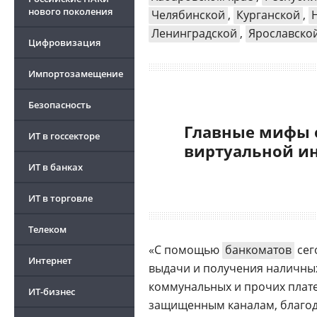
нового поколения
Челябинской
,
Курганской
,
Ленинградской
,
Ярославско
Цифровизация
Импортозамещение
Безопасность
Главные мифы 
ИТ в госсекторе
виртуальной и
ИТ в банках
ИТ в торговле
Телеком
«С помощью
банкоматов
сег
Интернет
выдачи и получения наличных
коммунальных и прочих плат
ИТ-бизнес
защищенным каналам, благода