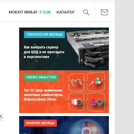
MOEXIT
1806,61
3,08
КАТАЛОГ
ТЕХНОЛОГИЯ МЕСЯЦА
Как выбрать сервер
для ЦОД и не прогадать
в перспективе
CNEWS ANALYTICS
Топ-10 сфер применения
квантовых компьютеров.
Инфографика CNews
P-
МНЕНИЕ МЕСЯЦА