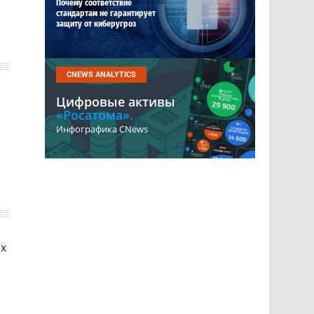
Почему соответствие
стандартам не гарантирует
защиту от киберугроз
CNEWS ANALYTICS
Цифровые активы
«Росатома».
Инфографика CNews
ых