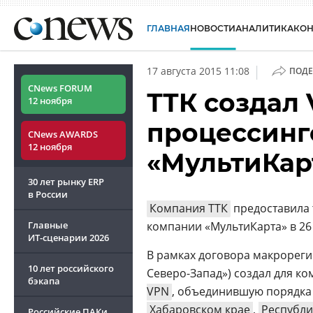
ГЛАВНАЯ
НОВОСТИ
АНАЛИТИКА
КО
|
17 августа 2015 11:08
ПОДЕ
CNews FORUM
ТТК создал 
12 ноября
процессинг
CNews AWARDS
12 ноября
«МультиКар
30 лет рынку ERP
в России
Компания ТТК
предоставила 
Главные
компании «МультиКарта» в 26
ИТ-сценарии
2026
В рамках договора макрореги
10 лет российского
Северо-Запад») создал для ко
бэкапа
VPN
, объединившую порядка
Хабаровском крае
,
Республи
Российские ПАКи