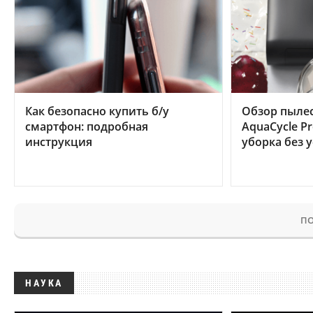
Как безопасно купить б/у
Обзор пылес
смартфон: подробная
AquaCycle Pr
инструкция
уборка без 
ПО
НАУКА