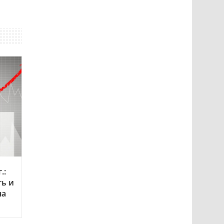
.:
ть и
на