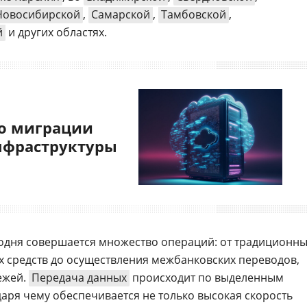
Новосибирской
,
Самарской
,
Тамбовской
,
й
и других областях.
о миграции
нфраструктуры
одня совершается множество операций: от традиционн
 средств до осуществления межбанковских переводов,
ежей.
Передача данных
происходит по выделенным
ря чему обеспечивается не только высокая скорость