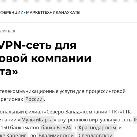
НФЕРЕНЦИИ
МАРКЕТ
ТЕХНИКА
НАУКА
ТВ
ЛИТЬСЯ
VPN-сеть для
овой компании
та»
телекоммуникационные услуги для процессинговой
 регионах
России
.
ональный филиал «Северо-Запад» компании ТТК («ТТК-
мпании «
МультиКарта
» внутреннюю виртуальную сеть
I
 150 банкоматов
банка ВТБ24
в
Краснодарском
и
ке Карелия
, во
Владимирской
,
Свердловской
,