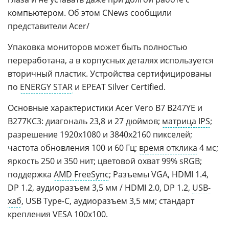
компьютером. Об этом CNews сообщили
представители Acer/
Упаковка мониторов может быть полностью
переработана, а в корпусных деталях используется
вторичный пластик. Устройства сертифицированы
по
ENERGY STAR
и EPEAT Silver Certified.
Основные характеристики Acer Vero B7 B247YE и
B277KC3: диагональ 23,8 и 27 дюймов;
матрица IPS
;
разрешение 1920x1080 и 3840x2160 пикселей;
частота обновления 100 и 60 Гц;
время отклика
4 мс;
яркость 250 и 350 нит; цветовой охват 99% sRGB;
поддержка
AMD FreeSync
; Разъемы VGA, HDMI 1.4,
DP 1.2, аудиоразъем 3,5 мм / HDMI 2.0, DP 1.2,
USB-
хаб
, USB Type-C, аудиоразъем 3,5 мм; стандарт
крепления VESA 100х100.