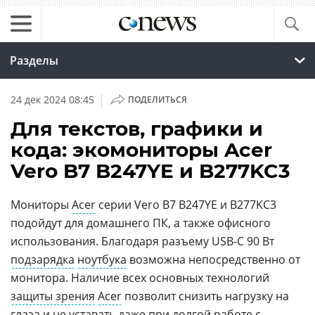
Разделы
|
24 дек 2024 08:45
ПОДЕЛИТЬСЯ
Для текстов, графики и
кода: экомониторы Acer
Vero B7 B247YE и B277KC3
Мониторы
Acer
серии Vero B7 B247YE и B277KC3
подойдут для домашнего ПК, а также офисного
использования. Благодаря разъему USB-C 90 Вт
подзарядка
ноутбука
возможна непосредственно от
монитора. Наличие всех основных технологий
защиты зрения
Acer
позволит снизить нагрузку на
глаза и не уставать даже при долгой работе с