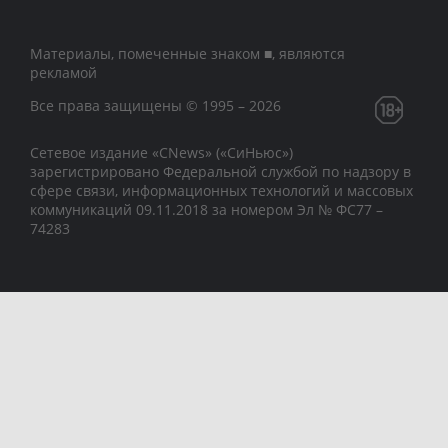
Материалы, помеченные знаком ■, являются
рекламой
Все права защищены © 1995 – 2026
Сетевое издание «CNews» («СиНьюс»)
зарегистрировано Федеральной службой по надзору в
сфере связи, информационных технологий и массовых
коммуникаций 09.11.2018 за номером Эл № ФС77 –
74283