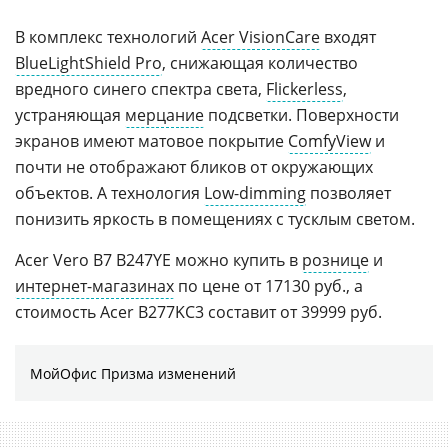
В комплекс технологий
Acer VisionCare
входят
BlueLightShield Pro
, снижающая количество
вредного синего спектра света,
Flickerless
,
устраняющая
мерцание
подсветки. Поверхности
экранов имеют матовое покрытие
ComfyView
и
почти не отображают бликов от окружающих
объектов. А технология
Low-dimming
позволяет
понизить яркость в помещениях с тусклым светом.
Acer Vero B7 B247YE можно купить в
рознице
и
интернет-магазинах
по цене от 17130 руб., а
стоимость Acer B277KC3 составит от 39999 руб.
МойОфис Призма изменений