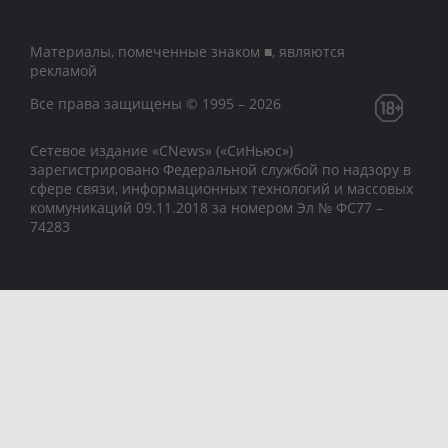
Материалы, помеченные знаком ■, являются
рекламой
Все права защищены © 1995 – 2026
Сетевое издание «CNews» («СиНьюс»)
зарегистрировано Федеральной службой по надзору в
сфере связи, информационных технологий и массовых
коммуникаций 09.11.2018 за номером Эл № ФС77 –
74283