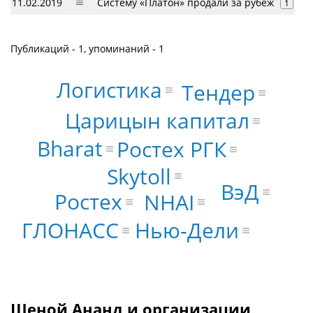
11.02.2019
Систему «Платон» продали за рубеж
1
Публикаций - 1, упоминаний - 1
Логистика
Тендер
Царицын капитал
Bharat
Ростех РГК
Skytoll
ВэД
Ростех
NHAI
ГЛОНАСС
Нью-Дели
Шеной Ананд и организации,