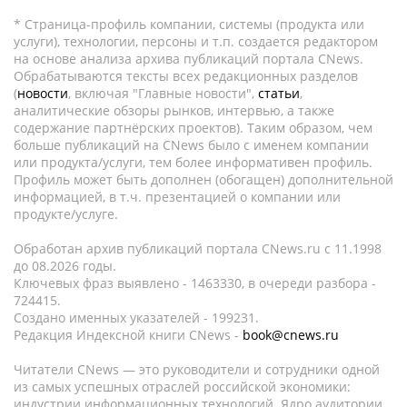
* Страница-профиль компании, системы (продукта или
услуги), технологии, персоны и т.п. создается редактором
на основе анализа архива публикаций портала CNews.
Обрабатываются тексты всех редакционных разделов
(
новости
, включая "Главные новости",
статьи
,
аналитические обзоры рынков, интервью, а также
содержание партнёрских проектов). Таким образом, чем
больше публикаций на CNews было с именем компании
или продукта/услуги, тем более информативен профиль.
Профиль может быть дополнен (обогащен) дополнительной
информацией, в т.ч. презентацией о компании или
продукте/услуге.
Обработан архив публикаций портала CNews.ru c 11.1998
до 08.2026 годы.
Ключевых фраз выявлено - 1463330, в очереди разбора -
724415.
Создано именных указателей - 199231.
Редакция Индексной книги CNews -
book@cnews.ru
Читатели CNews — это руководители и сотрудники одной
из самых успешных отраслей российской экономики:
индустрии информационных технологий. Ядро аудитории