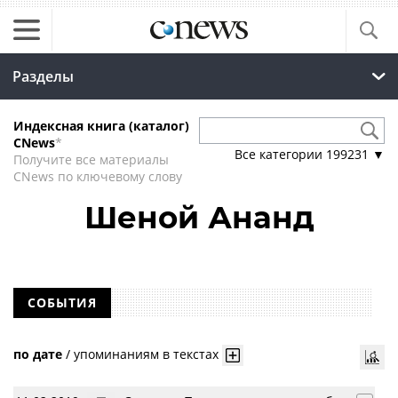
Разделы
Индексная книга (каталог)
CNews
*
Все категории
199231
▼
Получите все материалы
CNews по ключевому слову
Шеной Ананд
СОБЫТИЯ
по дате
/
упоминаниям в текстах