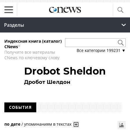
Разделы
Индексная книга (каталог)
CNews
*
Все категории
199231
▼
Получите все материалы
CNews по ключевому слову
Drobot Sheldon
Дробот Шелдон
СОБЫТИЯ
по дате
/
упоминаниям в текстах