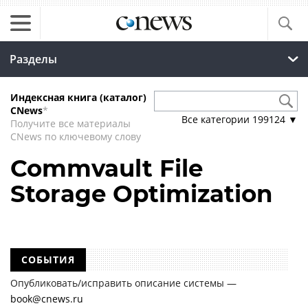
Разделы
Индексная книга (каталог)
CNews
*
Все категории
199124
▼
Получите все материалы
CNews по ключевому слову
Commvault File
Storage Optimization
СОБЫТИЯ
Опубликовать/исправить описание системы —
book@cnews.ru