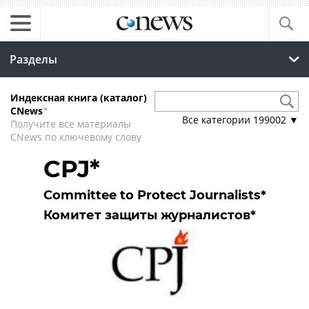
Разделы
Индексная книга (каталог)
CNews
*
Все категории
199002
▼
Получите все материалы
CNews по ключевому слову
CPJ*
Committee to Protect Journalists*
Комитет защиты журналистов*