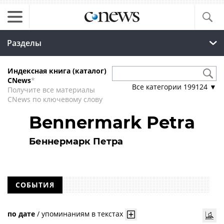
Разделы
Индексная книга (каталог)
CNews
*
Все категории
199124
▼
Получите все материалы
CNews по ключевому слову
Bennermark Petra
Беннермарк Петра
СОБЫТИЯ
по дате
/
упоминаниям в текстах