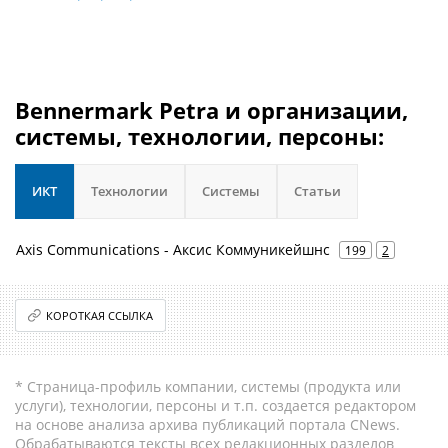
Bennermark Petra и организации,
системы, технологии, персоны:
ИКТ
Технологии
Системы
Статьи
Axis Communications - Аксис Коммуникейшнс
199
2
КОРОТКАЯ ССЫЛКА
* Страница-профиль компании, системы (продукта или
услуги), технологии, персоны и т.п. создается редактором
на основе анализа архива публикаций портала CNews.
Обрабатываются тексты всех редакционных разделов