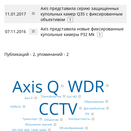
Axis представила серию защищенных
11.01.2017
купольных камер Q35 с фиксированным
объективом
1
Axis представила новые фиксированные
07.11.2016
купольные камеры P32 Mk
1
Публикаций - 2, упоминаний - 2
WDR
Axis Q
Трансфокатор
Full HD
Axis P
CCTV
Образование
HoReCa
Дистрибьютор
IPX
Контрастность
Транспорт
Объектив
Машинное зрение
HD-изображение
ISO 200, 400, 1600, 6400