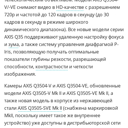
V/-VE снимают видео в
HD-качестве
с разрешением
720p и частотой до 120 кадров в секунду (до 30
кадров в секунду в режиме широкого
динамического диапазона). Все новые модели серии
AXIS Q35 поддерживают удаленную настройку фокуса
и
зума
, а также систему управления диафрагмой P-
Iris, позволяющую получать оптимальные
показатели глубины резкости, разрешающей
способности,
контрастности
и четкости
изображения.
Камеры AXIS Q3504-V и AXIS Q3504-VE, обновленные
модели AXIS Q3505-V Mk II и AXIS Q3505-VE Mk II, а
также новая модель в корпусе из нержавеющей
стали
AXIS Q3505-SVE Mk II
(снабжена маркировкой
MkII, поскольку имеет такое же внутреннее
устройство) уже доступны в дистрибьюторской сети