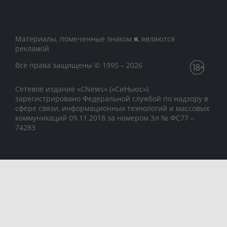
Материалы, помеченные знаком ■, являются
рекламой
Все права защищены © 1995 – 2026
Сетевое издание «CNews» («СиНьюс»)
зарегистрировано Федеральной службой по надзору в
сфере связи, информационных технологий и массовых
коммуникаций 09.11.2018 за номером Эл № ФС77 –
74283