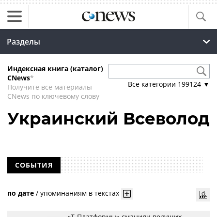
Разделы
Индексная книга (каталог)
CNews
*
Все категории
199124
▼
Получите все материалы
CNews по ключевому слову
Украинский Всеволод
СОБЫТИЯ
по дате
/
упоминаниям в текстах
«Т-Платформы» сманили ведущих