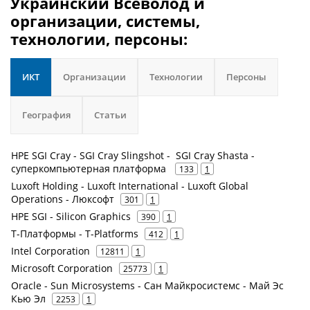
Украинский Всеволод и
организации, системы,
технологии, персоны:
ИКТ
Организации
Технологии
Персоны
География
Статьи
HPE SGI Cray - SGI Cray Slingshot - SGI Cray Shasta -
суперкомпьютерная платформа
133
1
Luxoft Holding - Luxoft International - Luxoft Global
Operations - Люксофт
301
1
HPE SGI - Silicon Graphics
390
1
Т-Платформы - T-Platforms
412
1
Intel Corporation
12811
1
Microsoft Corporation
25773
1
Oracle - Sun Microsystems - Сан Майкросистемс - Май Эс
Кью Эл
2253
1