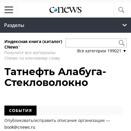
Разделы
Индексная книга (каталог)
CNews
*
Все категории
199021
▼
Получите все материалы
CNews по ключевому слову
Татнефть Алабуга-
Стекловолокно
СОБЫТИЯ
Опубликовать/исправить описание организации —
book@cnews.ru