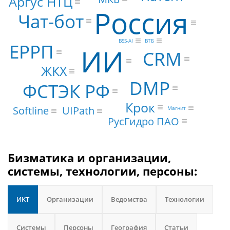
Аргус НТЦ
Россия
Чат-бот
ВТБ
BSS-AI
ЕРРП
ИИ
CRM
ЖКХ
DMP
ФСТЭК РФ
Крок
UIPath
Softline
Магнит
РусГидро ПАО
Бизматика и организации,
системы, технологии, персоны:
ИКТ
Организации
Ведомства
Технологии
Системы
Персоны
География
Статьи