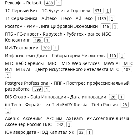
Рексофт - Reksoft
488
1
1С Первый Бит - 1С:Бухучет и Торговля
971
1
Т1 Сервионика - Айтеко - iTeco - Ай-Теко
1139
1
Росатом - РИР - Лига Цифровой Экономики
116
1
ГПБ - ГС-инвест - Rubytech - Рубитех - ранее ИБС
Консалтинг
199
1
ИИ-Технологии
309
1
Инфосистемы Джет - Лаборатория Числитель
110
1
МТС Веб Сервисы - МВС - MTS Web Services - MWS AI - МТС
ИИ - MTS AI - Центр искусственного интеллекта МТС
187
1
Postgres Professional - ППГ - Постгрес профессиональный
разработка
599
1
DIS Group - Data Инновации - Дата инновации
26
1
iiii Tech - Форайз - ex-TietoEVRY Russia - Tieto Россия
28
1
Axenix - Аксеникс - АксТим - AxTeam - ex-Accenture Russia -
Аксенчер Россия ПЛС
242
1
Юниверс дата - ЮД Капитал УК
33
1