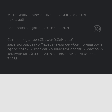
Материалы, помеченные знаком ■, являются
рекламой
Все права защищены © 1995 – 2026
Сетевое издание «CNews» («СиНьюс»)
зарегистрировано Федеральной службой по надзору в
сфере связи, информационных технологий и массовых
коммуникаций 09.11.2018 за номером Эл № ФС77 –
74283