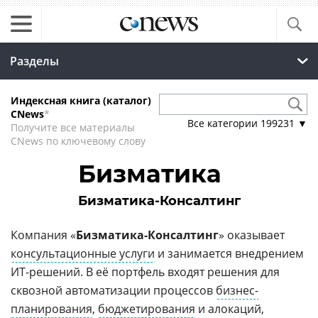
Разделы
Индексная книга (каталог)
CNews
*
Все категории
199231
▼
Получите все материалы
CNews по ключевому слову
Бизматика
Бизматика-Консалтинг
Компания «
Бизматика-Консалтинг
» оказывает
консультационные услуги
и занимается внедрением
ИТ-решений. В её портфель входят решения для
сквозной автоматизации процессов
бизнес-
планирования
,
бюджетирования
и алокаций,