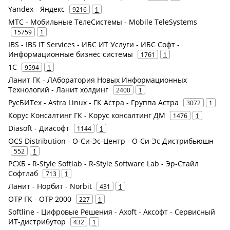
Yandex - Яндекс
9216
1
МТС - Мобильные ТелеСистемы - Mobile TeleSystems
15759
1
IBS - IBS IT Services - ИБС ИТ Услуги - ИБС Софт -
Информационные бизнес системы
1761
1
1С
9594
1
Ланит ГК - ЛАборатория Новых Информационных
Технологий - Ланит холдинг
2400
1
РусБИТех - Astra Linux - ГК Астра - Группа Астра
3072
1
Корус Консалтинг ГК - Корус консалтинг ДМ
1476
1
Diasoft - Диасофт
1144
1
OCS Distribution - О-Си-Эс-Центр - О-Си-Эс Дистрибьюшн
552
1
РСХБ - R-Style Softlab - R-Style Software Lab - Эр-Стайл
Софтлаб
713
1
Ланит - Норбит - Norbit
431
1
ОТР ГК - ОТР 2000
227
1
Softline - Цифровые Решения - Axoft - Аксофт - Сервисный
ИТ-дистрибутор
432
1