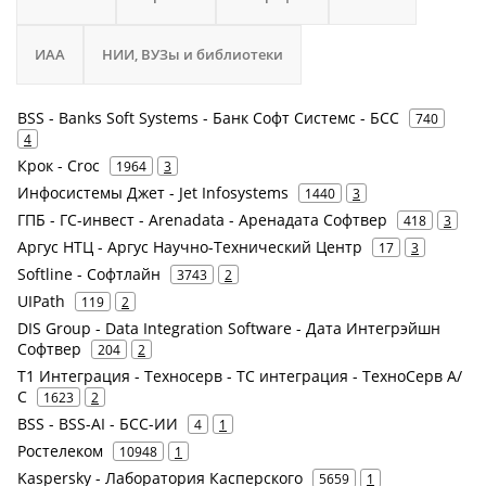
ИАА
НИИ, ВУЗы и библиотеки
BSS - Banks Soft Systems - Банк Софт Системс - БСС
740
4
Крок - Croc
1964
3
Инфосистемы Джет - Jet Infosystems
1440
3
ГПБ - ГС-инвест - Arenadata - Аренадата Софтвер
418
3
Аргус НТЦ - Аргус Научно-Технический Центр
17
3
Softline - Софтлайн
3743
2
UIPath
119
2
DIS Group - Data Integration Software - Дата Интегрэйшн
Софтвер
204
2
Т1 Интеграция - Техносерв - ТС интеграция - ТехноСерв А/
С
1623
2
BSS - BSS-AI - БСС-ИИ
4
1
Ростелеком
10948
1
Kaspersky - Лаборатория Касперского
5659
1