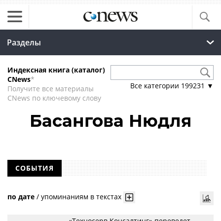
Разделы
Индексная книга (каталог)
CNews
*
Все категории
199231
▼
Получите все материалы
CNews по ключевому слову
Басангова Нюдля
СОБЫТИЯ
по дате
/
упоминаниям в текстах
«Техносерв Консалтинг» переведет