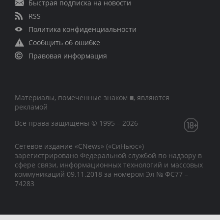
Быстрая подписка на новости
RSS
Политика конфиденциальности
Сообщить об ошибке
Правовая информация
Материалы, помеченные знаком ■, являются
рекламой
Все права защищены © 1995 – 2026
Сетевое издание «CNews» («СиНьюс»)
зарегистрировано Федеральной службой по надзору в
сфере связи, информационных технологий и массовых
коммуникаций 09.11.2018 за номером Эл № ФС77 –
74283