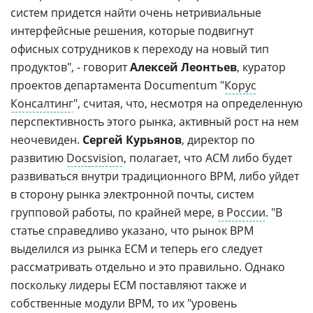
систем придется найти очень нетривиальные
интерфейсные решения, которые подвигнут
офисных сотрудников к переходу на новый тип
продуктов", - говорит
Алексей Леонтьев
, куратор
проектов департамента Documentum "
Корус
Консалтинг
", считая, что, несмотря на определенную
перспективность этого рынка, активный рост на нем
неочевиден.
Сергей Курьянов
, директор по
развитию
Docsvision
, полагает, что ACM либо будет
развиваться внутри традиционного BPM, либо уйдет
в сторону рынка электронной почты, систем
групповой работы, по крайней мере,
в России
. "В
статье справедливо указано, что рынок BPM
выделился из рынка ECM и теперь его следует
рассматривать отдельно и это правильно. Однако
поскольку лидеры ECM поставляют также и
собственные модули BPM, то их "уровень