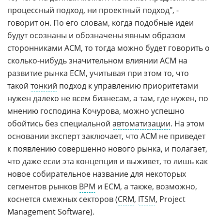
процессный подход, ни проектный подход", -
говорит он. По его словам, когда подобные идеи
будут осознаны и обозначены явным образом
сторонниками ACM, то тогда можно будет говорить о
сколько-нибудь значительном влиянии ACM на
развитие рынка ECM, учитывая при этом то, что
такой
тонкий
подход к управлению приоритетами
нужен далеко не всем бизнесам, а там, где нужен, по
мнению господина Кочурова, можно успешно
обойтись без специальной
автоматизации
. На этом
основании эксперт заключает, что ACM не приведет
к появлению совершенно нового рынка, и полагает,
что даже если эта концепция и выживет, то лишь как
новое собирательное название для некоторых
сегментов рынков
BPM
и ECM, а также, возможно,
коснется смежных секторов (
CRM
,
ITSM
, Project
Management Software).