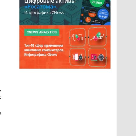
Цифровые активы
«Росатома».
Инфографика CNews
CNEWS ANALYTICS
Топ-10 сфер применения
квантовых компьютеров.
Инфографика CNews
а
,
с
г