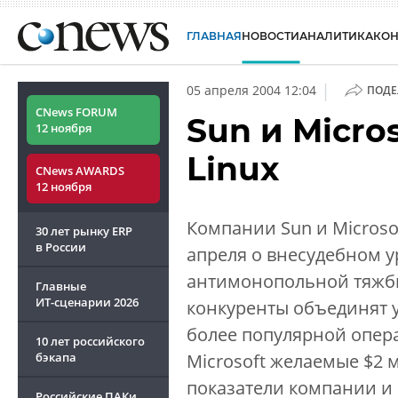
ГЛАВНАЯ
НОВОСТИ
АНАЛИТИКА
КО
|
05 апреля 2004 12:04
ПОДЕ
CNews FORUM
Sun и Micro
12 ноября
Linux
CNews AWARDS
12 ноября
Компании Sun и Microso
30 лет рынку ERP
в России
апреля о внесудебном 
антимонопольной тяжб
Главные
ИТ-сценарии
2026
конкуренты объединят у
более популярной опера
10 лет российского
бэкапа
Microsoft желаемые $2 
показатели компании и 
Российские ПАКи