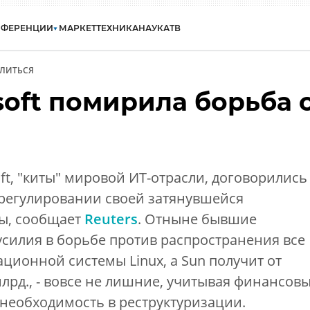
НФЕРЕНЦИИ
МАРКЕТ
ТЕХНИКА
НАУКА
ТВ
ЛИТЬСЯ
soft помирила борьба 
ft, "киты" мировой ИТ-отрасли, договорились
урегулировании своей затянувшейся
ы, сообщает
Reuters
. Отныне бывшие
силия в борьбе против распространения все
ционной системы Linux, а Sun получит от
млрд., - вовсе не лишние, учитывая финансов
необходимость в реструктуризации.