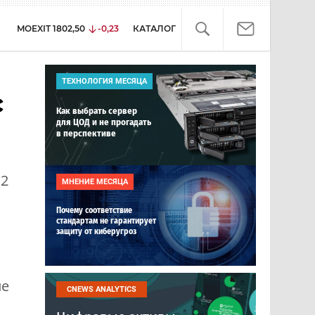
MOEXIT
1802,50
-0,23
КАТАЛОГ
ТЕХНОЛОГИЯ МЕСЯЦА
с
Как выбрать сервер
для ЦОД и не прогадать
в перспективе
 2
МНЕНИЕ МЕСЯЦА
Почему соответствие
стандартам не гарантирует
защиту от киберугроз
ые
CNEWS ANALYTICS