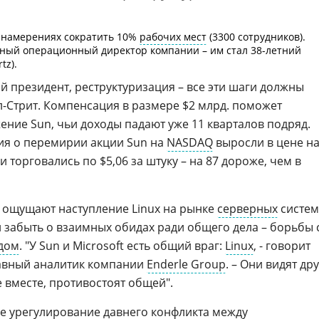
 намерениях сократить 10%
рабочих мест
(3300 сотрудников).
вный операционный директор компании – им стал 38-летний
tz).
ый президент, реструктуризация – все эти шаги должны
л-Стрит. Компенсация в размере $2 млрд. поможет
ние Sun, чьи доходы падают уже 11 кварталов подряд.
ия о перемирии акции Sun на
NASDAQ
выросли в цене н
и торговались по $5,06 за штуку – на 87 дороже, чем в
ее ощущают наступление Linux на рынке
серверных
систем
забыть о взаимных обидах ради общего дела – борьбы 
дом
. "У Sun и Microsoft есть общий враг:
Linux
, - говорит
лавный аналитик компании
Enderle Group
. – Они видят дру
е вместе, противостоят общей".
е урегулирование давнего конфликта между