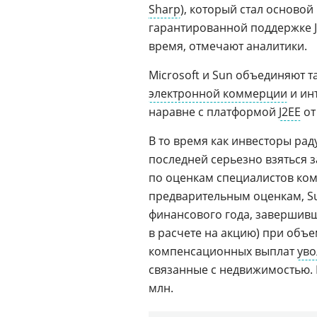
Sharp
), который стал основой
гарантированной поддержке Ja
время, отмечают аналитики.
Microsoft и Sun объединяют т
электронной коммерции
и инт
наравне с платформой
J2EE
от
В то время как инвесторы ра
последней серьезно взяться 
по оценкам специалистов ко
предварительным оценкам, Su
финансового года, завершившег
в расчете на акцию) при объе
компенсационных выплат
ув
связанные с недвижимостью. 
млн.