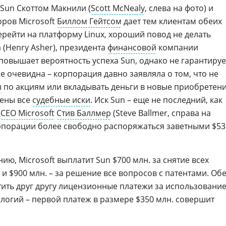
Sun Скоттом Макнили (
Scott McNealy
, слева на фото) и
оров Microsoft
Биллом Гейтсом
дает тем клиентам обеих
рейти на платформу Linux, хороший повод не делать
 (Henry Asher), президента
финансовой
компании
повышает вероятность успеха Sun, однако не гарантируе
же очевидна – корпорация давно заявляла о том, что не
ы
по акциям или вкладывать деньги в новые приобретен
жены все
судебные иски
. Иск Sun – еще не последний, как
я
CEO Microsoft
Стив Баллмер
(Steve Ballmer, справа на
орпорации более свободно распоряжаться заветными $53
ию, Microsoft выплатит Sun $700 млн. за снятие всех
 $900 млн. – за решение все вопросов с патентами. Об
ить друг другу лицензионные платежи за использовани
огий – первой платеж в размере $350 млн. совершит