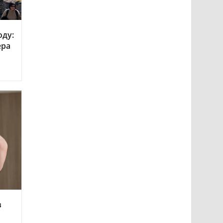
оду:
ера
в