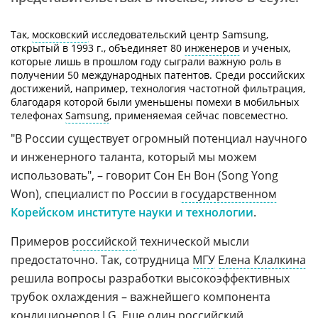
Так,
московский
исследовательский центр Samsung,
открытый в 1993 г., объединяет 80
инженеров
и ученых,
которые лишь в прошлом году сыграли важную роль в
получении 50 международных патентов. Среди российских
достижений, например, технология частотной фильтрация,
благодаря которой были уменьшены помехи в мобильных
телефонах
Samsung
, применяемая сейчас повсеместно.
"В России существует огромный потенциал научного
и инженерного таланта, который мы можем
использовать", – говорит Сон Ен Вон (Song Yong
Won), специалист по России в
государственном
Корейском институте науки и технологии
.
Примеров
российской
технической мысли
предостаточно. Так, сотрудница
МГУ
Елена Клалкина
решила вопросы разработки высокоэффективных
трубок охлаждения – важнейшего компонента
кондиционеров
LG
. Еще один российский