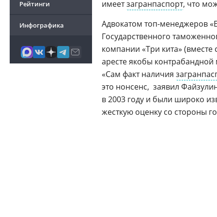
имеет
загранпаспорт
, что мо
Рейтинги
Адвокатом
топ-менеджеров
«Е
Инфографика
Государственного таможенног
компании «Три кита» (вместе
аресте якобы контрабандной 
«Сам факт наличия
загранпас
это нонсенс,  заявил Файзул
в 2003 году и были широко из
жесткую оценку со стороны го