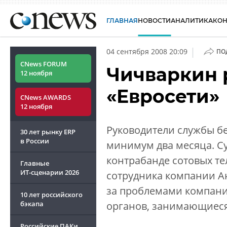
ГЛАВНАЯ
НОВОСТИ
АНАЛИТИКА
КО
|
04 сентября 2008 20:09
ПО
CNews FORUM
Чичваркин р
12 ноября
«Евросети»
CNews AWARDS
12 ноября
Руководители службы бе
30 лет рынку ERP
в России
минимум два месяца. Су
контрабанде сотовых т
Главные
ИТ-сценарии
2026
сотрудника компании Ан
за проблемами компани
10 лет российского
бэкапа
органов, занимающиеся
Российские ПАКи