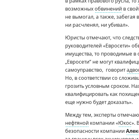
в рамках правового русла, то
возможных
обвинений
в свой
не вымогал, а также, забегая 
ни расчленял, ни убивал».
Юристы отмечают, что следст
руководителей «Евросети» об
имущества, то проводимые в 
„Евросети“ не могут квалифи
самоуправство,  говорит
адво
Но, в соответствии со сложив
грозить условным сроком. На
квалифицировать как похищен
еще нужно будет доказать».
Между тем, эксперты отмеча
нефтяной
компании «
Юкос
».
безопасности компании
Алек