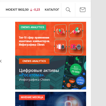
MOEXIT
1802,50
-0,23
КАТАЛОГ
CNEWS ANALYTICS
Топ-10 сфер применения
квантовых компьютеров.
Инфографика CNews
к
CNEWS ANALYTICS
Цифровые активы
«Росатома».
Инфографика CNews
о
МНЕНИЕ МЕСЯЦА