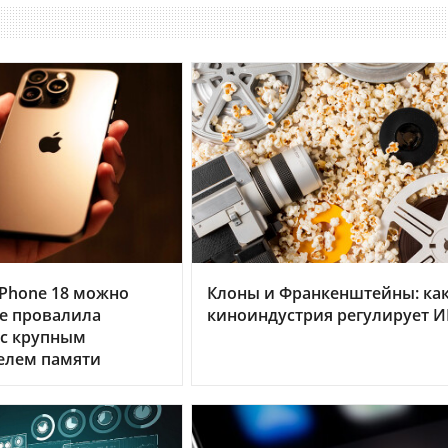
Phone 18 можно
Клоны и Франкенштейны: ка
le провалила
киноиндустрия регулирует 
 с крупным
елем памяти