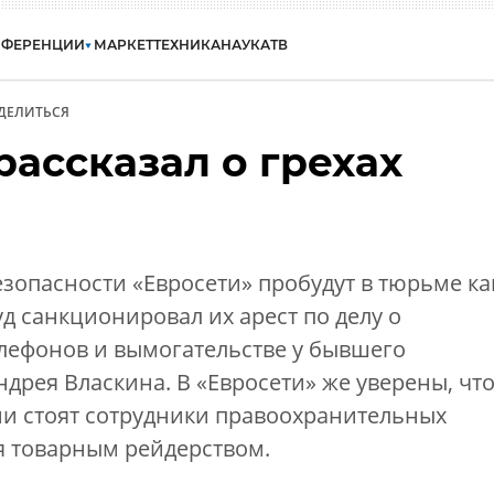
НФЕРЕНЦИИ
МАРКЕТ
ТЕХНИКА
НАУКА
ТВ
ДЕЛИТЬСЯ
ассказал о грехах
зопасности «Евросети» пробудут в тюрьме ка
д санкционировал их арест по делу о
елефонов и вымогательстве у бывшего
дрея Власкина. В «Евросети» же уверены, чт
и стоят сотрудники правоохранительных
 товарным рейдерством.