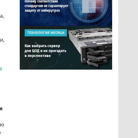
Почему соответствие
стандартам не гарантирует
защиту от киберугроз
та
,
ТЕХНОЛОГИЯ МЕСЯЦА
и,
Как выбрать сервер
для ЦОД и не прогадать
в перспективе
о
я
во
е