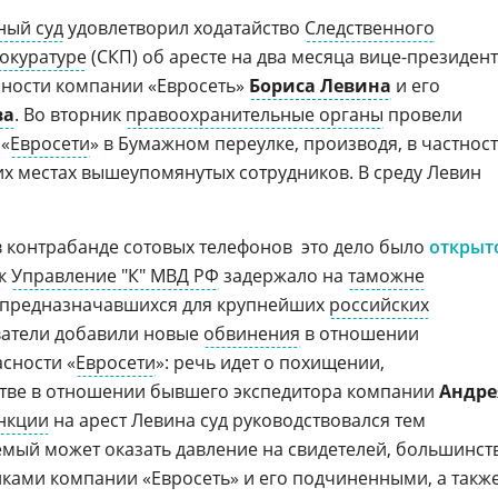
ный суд
удовлетворил ходатайство
Следственного
окуратуре
(СКП) об аресте на два месяца
вице-президен
сности компании «Евросеть»
Бориса Левина
и его
ва
. Во вторник
правоохранительные органы
провели
 «
Евросети
» в Бумажном переулке, производя, в частност
х местах вышеупомянутых сотрудников. В среду Левин
 контрабанде сотовых телефонов  это дело было
открыт
ак
Управление "К" МВД РФ
задержало на
таможне
 предназначавшихся для крупнейших
российских
ватели добавили новые
обвинения
в отношении
сности «
Евросети
»: речь идет о похищении,
стве в отношении бывшего экспедитора компании
Андре
нкции
на арест Левина суд руководствовался тем
емый может оказать давление на свидетелей, большинст
иками компании «Евросеть» и его подчиненными, а такж