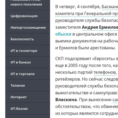
нового поколения
В четверг, 4 сентября,
Басман
комитета при Генеральной пр
Цифровизация
руководителя службы безопа
заместителя
Андрея Ермило
Импортозамещение
обыски
в центральном офисе
Безопасность
выемки документов на рабочи
и Ермилов были арестованы.
ИТ в госсекторе
СКП подозревает «Евросеть» в
ИТ в банках
еще в 2005 году после того, к
несколько партий
телефонов
,
ИТ в торговле
ритейлеров. Но сейчас следо
Телеком
руководителей службы безопа
вымогательстве и самоуправ
Интернет
Власкина
. При вынесении
са
обстоятельством, что обвиня
ИТ-бизнес
из которых являются сотрудн