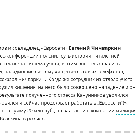
ров и совладелец «Евросети»
Евгений Чичваркин
сс-конференции
пояснил суть истории пятилетней
ла отлажена система учета, и этим воспользовались
и, наладившие систему хищения сотовых
телефонов
,
рассказал Чичваркин.  Когда же сотрудник из отдела учета
ужил хищения, на него было совершено нападение и о
результате полученного
стресса
Канунников уволился
новился и сейчас продолжает работать в „Евросети“)».
н на сумму 20 млн руб., по заявлению компании
милици
Власкина в розыск.