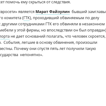
жет помочь ему скрыться от следствия.
вросети» является
Марат Файзулин
 бывший замглавы
о комитета (
ГТК
), проходивший обвиняемым по делу
 с другими сотрудниками ГТК его обвиняли в незаконном
мебели у этой фирмы, но впоследствии он был оправдан)
порта
не дает оснований полагать, что человек скроется,
ин.  События, легшие в основу обвинения, произошли
вестны. Почему они спустя пять лет получили такую
сударства  непонятно».