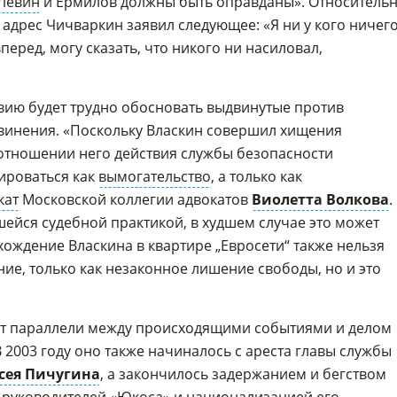
Левин
и Ермилов должны быть оправданы». Относитель
 адрес Чичваркин заявил следующее: «Я ни у кого ничег
вперед, могу сказать, что никого ни насиловал,
вию будет трудно обосновать выдвинутые против
винения. «Поскольку Власкин совершил хищения
отношении него действия службы безопасности
цироваться как
вымогательство
, а только как
кат
Московской коллегии адвокатов
Виолетта Волкова
. 
шейся судебной практикой, в худшем случае это может
хождение Власкина в квартире „Евросети“ также нельзя
ие, только как незаконное лишение свободы, но и это
ют параллели между происходящими событиями и делом
 В 2003 году оно также начиналось с ареста главы службы
сея Пичугина
, а закончилось задержанием и бегством