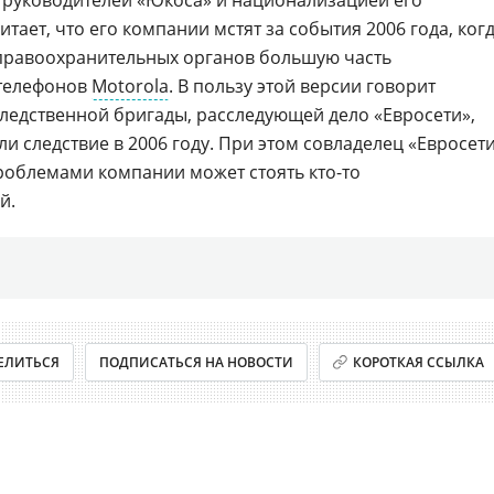
и руководителей «Юкоса» и национализацией его
тает, что его компании мстят за события 2006 года, ког
правоохранительных органов большую часть
телефонов
Motorola
. В пользу этой версии говорит
 следственной бригады, расследующей дело «Евросети»,
ли следствие в 2006 году. При этом совладелец «Евросет
 проблемами компании может стоять
кто-то
й.
ЕЛИТЬСЯ
ПОДПИСАТЬСЯ НА НОВОСТИ
КОРОТКАЯ ССЫЛКА