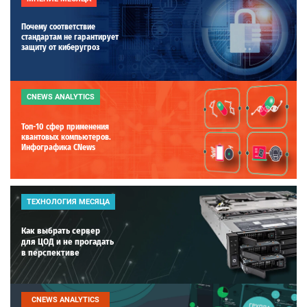
Почему соответствие
стандартам не гарантирует
защиту от киберугроз
CNEWS ANALYTICS
Топ-10 сфер применения
квантовых компьютеров.
Инфографика CNews
ТЕХНОЛОГИЯ МЕСЯЦА
Как выбрать сервер
для ЦОД и не прогадать
в перспективе
CNEWS ANALYTICS