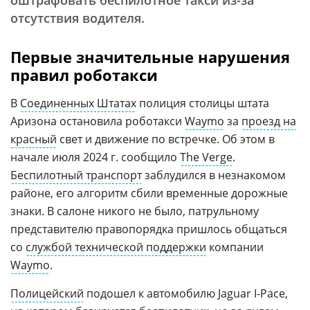
оштрафовать беспилотное такси из-за
отсутствия водителя.
Первые значительные нарушения
правил роботакси
В
Соединенных Штатах
полиция столицы штата
Аризона остановила роботакси
Waymo
за
проезд на
красный
свет и движение по встречке. Об этом в
начале июля 2024 г. сообщило
The Verge
.
Беспилотный транспорт
заблудился в незнакомом
районе, его алгоритм сбили временные дорожные
знаки. В салоне никого не было, патрульному
представителю правопорядка пришлось общаться
со
службой технической поддержки
компании
Waymo
.
Полицейский
подошел к автомобилю Jaguar I-Pace,