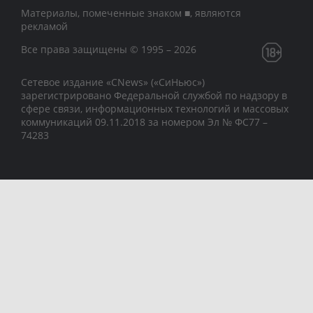
Материалы, помеченные знаком ■, являются
рекламой
Все права защищены © 1995 – 2026
Сетевое издание «CNews» («СиНьюс»)
зарегистрировано Федеральной службой по надзору в
сфере связи, информационных технологий и массовых
коммуникаций 09.11.2018 за номером Эл № ФС77 –
74283