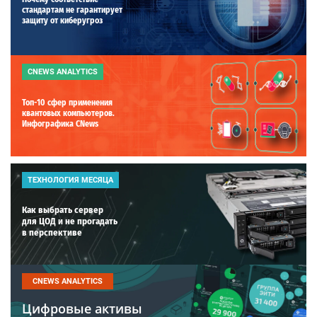
стандартам не гарантирует
защиту от киберугроз
CNEWS ANALYTICS
Топ-10 сфер применения
квантовых компьютеров.
Инфографика CNews
ТЕХНОЛОГИЯ МЕСЯЦА
Как выбрать сервер
для ЦОД и не прогадать
в перспективе
CNEWS ANALYTICS
Цифровые активы