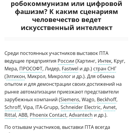
робокоммунизм или цифровой
фашизм? К каким сценариям
человечество ведет
искусственный интеллект
Среди постоянных участников выставок ПТА
ведущие предприятия
России
(Хартинг,
Интек
, Круг,
Мера,
ПРОСОФТ
, Лидер,
Fastwel
и др.)
стран СНГ
(
Элтикон
, Микрол, Микролог и др.). Для обмена
опытом и для демонстрации своих достижений на
рынке автоматизации приезжают представители
зарубежных компаний (
Siemens
, Wago,
Beckhoff
,
Schroff
, Vipa, ITA-Grupp,
Schneider Electric
,
Avnet
,
Rittal
,
ABB
,
Phoenix Contact
,
Advantech
и др.).
По отзывам участников, выставки ПТА всегда