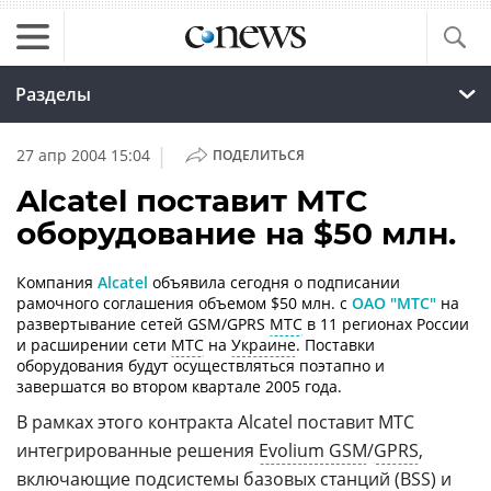
Разделы
|
27 апр 2004 15:04
ПОДЕЛИТЬСЯ
Alcatel поставит МТС
оборудование на $50 млн.
Компания
Alcatel
объявила сегодня о подписании
рамочного соглашения объемом $50 млн. с
ОАО "МТС"
на
развертывание сетей GSM/GPRS
МТС
в 11 регионах России
и расширении сети
МТС
на
Украине
. Поставки
оборудования будут осуществляться поэтапно и
завершатся во втором квартале 2005 года.
В рамках этого контракта Alcatel поставит МТС
интегрированные решения
Evolium GSM
/
GPRS
,
включающие подсистемы базовых станций (
BSS
) и