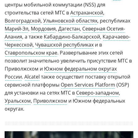
центры мобильной коммутации (NSS) для
строительства сетей МТС в
Астраханской
,
Волгоградской
,
Ульяновской областях
, республиках
Марий-Эл
,
Мордовия
,
Дагестан
,
Северная Осетия-
Алания
, а также
Кабардино-Балкарской
,
Карачаево-
Черкесской
,
Чувашской республиках
и в
Ставропольском крае
. Развертывание этих сетей
позволит значительно увеличить присутствие МТС в
Приволжском и
Южном федеральном округах
России
.
Alcatel
также осуществит поставку открытой
сервисной платформы
Open Services Platform
(OSP)
для установки на сетях МТС в
Северо-западном
,
Уральском
,
Приволжском
и Южном федеральных
округах.