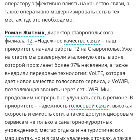
оператору эффективно влиять на качество связи, а
также оперативно модернизировать сеть в тех
местах, где это необходимо.
Роман Житник
,
директор ставропольского
филиала
Т2
: «Надежное
качество связи
– наш
приоритет с начала работы T2 на Ставрополье. Уже
на старте мы развернули эталонную сеть, в зоне
которой проживает более 97%
населения
, а также
внедрили передовые технологии:
VoLTE
, которая
дает новое качество голосового сервиса, и
VoWiFi
,
позволяющая звонить через сеть
WiFi
. Мы
продолжим непрерывно улучшать сеть в регионе. В
приоритете – надежность
голосовой связи
, высокая
скорость и емкость сети, а также доступ к цифровым
сервисам не только в санаторно-курортных
учреждениях, местах отдыха и на
туристических
маршрутах, но и в самых удаленных точках, а также