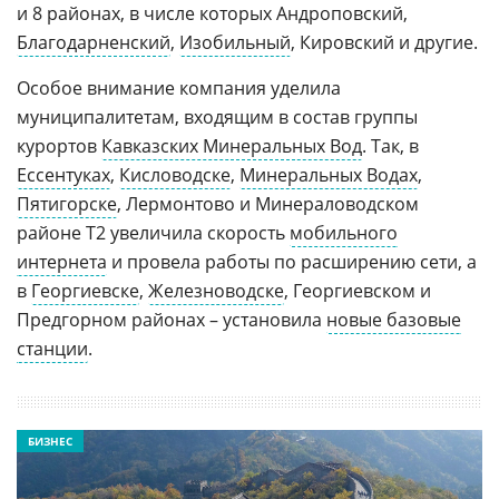
и 8 районах, в числе которых Андроповский,
Благодарненский
,
Изобильный
, Кировский и другие.
Особое внимание компания уделила
муниципалитетам, входящим в состав группы
курортов
Кавказских Минеральных Вод
. Так, в
Ессентуках
,
Кисловодске
,
Минеральных Водах
,
Пятигорске
, Лермонтово и Минераловодском
районе T2 увеличила скорость
мобильного
интернета
и провела работы по расширению сети, а
в
Георгиевске
,
Железноводске
, Георгиевском и
Предгорном районах – установила
новые базовые
станции
.
БИЗНЕС