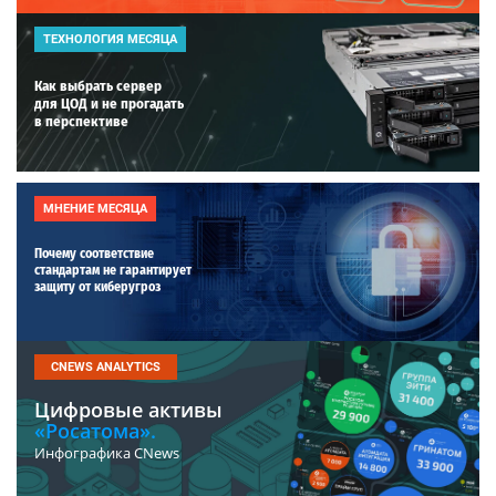
ТЕХНОЛОГИЯ МЕСЯЦА
Как выбрать сервер
для ЦОД и не прогадать
в перспективе
МНЕНИЕ МЕСЯЦА
Почему соответствие
стандартам не гарантирует
защиту от киберугроз
CNEWS ANALYTICS
Цифровые активы
«Росатома».
Инфографика CNews