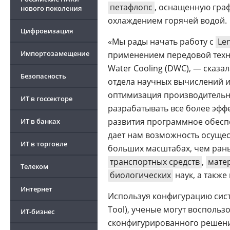
петафлопс
, оснащенную гр
нового поколения
охлаждением горячей водой.
Цифровизация
«Мы рады начать работу с
Le
Импортозамещение
применением передовой техн
Water Cooling (DWC), — сказа
Безопасность
отдела научных вычислений 
оптимизация производительно
ИТ в госсекторе
разрабатывать все более эфф
развития программное обеспе
ИТ в банках
дает нам возможность осуще
ИТ в торговле
больших масштабах, чем рань
транспортных средств
,
мате
Телеком
биологических
наук, а также
Интернет
Используя конфигурацию си
Tool), ученые могут восполь
ИТ-бизнес
сконфигурированного решени