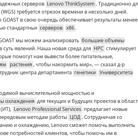
надежных серверов
Lenovo ThinkSystem
. Традиционно д
(WGS) требуется отрезок времени в несколько дней.
 GOAST в свою очередь обеспечивает результаты менее
щью стандартных
серверов
x86
.
 GOAST мы можем анализировать
большие объемы
в суть явлений. Наша новая среда для
HPC
стимулирует
орые помогут нам вывести более питательные,
ням
растения
, чтобы накормить мир», — сказал д-р
отрудник центра департамента
генетики
Университета
ходимой вычислительной мощностью и
мы охлаждения
для текущих и будущих проектов в облас
(ИТ),
Lenovo Professional Services
предлагает новые
 передовым методам работы
ЦОД
. Сотрудничая со
танию и охлаждению, Lenovo сможет помочь выполнить
нове потребностей клиентов, чтобы помочь им в