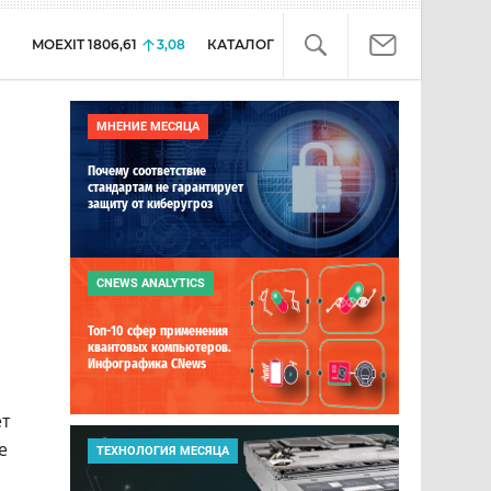
MOEXIT
1806,61
3,08
КАТАЛОГ
МНЕНИЕ МЕСЯЦА
Почему соответствие
стандартам не гарантирует
защиту от киберугроз
CNEWS ANALYTICS
Топ-10 сфер применения
квантовых компьютеров.
Инфографика CNews
ет
е
ТЕХНОЛОГИЯ МЕСЯЦА