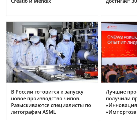
Creatio и Mendix
достигает 3
В России готовится к запуску
Лучшие про
новое производство чипов.
получили п
Разыскиваются специалисты по
«Инновация 
литографам ASML
«Импортоза