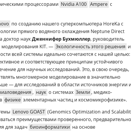
афическими процессорами
Nvidia A100
Ampere
с
novo
по созданию нашего суперкомпьютера HoreKa с
ологии прямого водяного охлаждения Neptune Direct
ла доктор наук
Дженнифер Бухмюллер
, руководитель
и моделирования KIT. —
Экологичность этого решения
и
сти всей системы идеально сочетаются с нашей целью:
ективное и соответствующее принципам устойчивого
чение для научных исследований. Это, в свою очередь,
ствлять многомерное моделирование в значительно
ше — для исследований в области источников энергии 
риаловедения
,
наук
о системах
Земли
, медико-
 в
физике
элементарных частиц и космомикрофизике».
стемы
Lenovo GOAST
(Genomics Optimization and Scalabili
зоваться преимуществами проверенного, предварительн
я для задач
биоинформатики
на основе