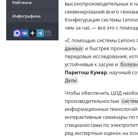
Рейтинги
высокопроизводительных и 
секвенирования всего генома 
Инфографика
Конфигурация системы Lenovo
чем за час — все это с помо
«С помощью системы Lenovo
данных
и быстрее проникать 
передовые исследования, кот
устойчивые к засухе и
болез
Паритош Кумар
, научный с
Дели
.
Чтобы обеспечить ЦОД необ
производительностью
систе
информационных технологий 
интерактивные семинары по
специалистами по электропи
ряд экспертных оценок на ос