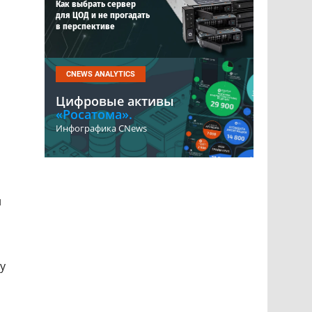
Как выбрать сервер
для ЦОД и не прогадать
в перспективе
CNEWS ANALYTICS
Цифровые активы
«Росатома».
Инфографика CNews
и
ty
о