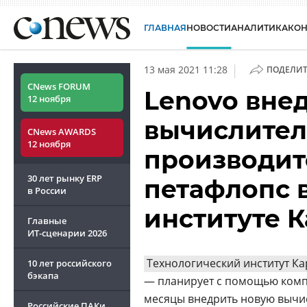
ГЛАВНАЯ
НОВОСТИ
АНАЛИТИКА
КО
|
13 мая 2021 11:28
ПОДЕЛИТ
CNews FORUM
Lenovo вне
12 ноября
вычислител
CNews AWARDS
12 ноября
производит
30 лет рынку ERP
петафлопс 
в России
институте 
Главные
ИТ-сценарии
2026
Технологический институт Ка
10 лет российского
бэкапа
— планирует с помощью комп
месяцы внедрить новую вычи
Российские ПАКи