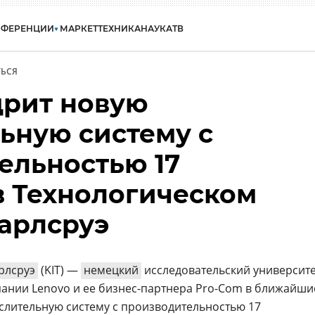
НФЕРЕНЦИИ
МАРКЕТ
ТЕХНИКА
НАУКА
ТВ
ЬСЯ
дрит новую
ьную систему с
ельностью 17
в Технологическом
Карлсруэ
рлсруэ
(KIT) —
немецкий
исследовательский университ
ании Lenovo и ее бизнес-партнера Pro-Com в ближайши
слительную систему с производительностью 17