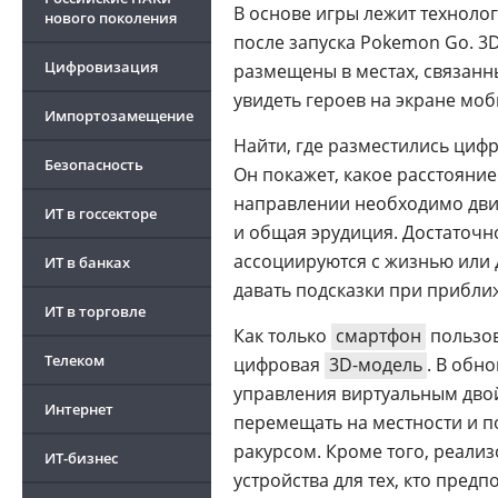
В основе игры лежит техноло
нового поколения
после запуска Pokemon Go. 3
Цифровизация
размещены в местах, связанн
увидеть героев на экране мо
Импортозамещение
Найти, где разместились циф
Безопасность
Он покажет, какое расстояние
направлении необходимо дви
ИТ в госсекторе
и общая эрудиция. Достаточно
ассоциируются с жизнью или 
ИТ в банках
давать подсказки при прибли
ИТ в торговле
Как только
смартфон
пользов
Телеком
цифровая
3D-модель
. В обн
управления виртуальным дво
Интернет
перемещать на местности и 
ракурсом. Кроме того, реали
ИТ-бизнес
устройства для тех, кто пред