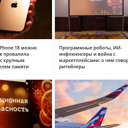
Phone 18 можно
Программные роботы, ИИ-
le провалила
инфлюенсеры и война с
 с крупным
маркетплейсами: о чем гово
елем памяти
ритейлеры