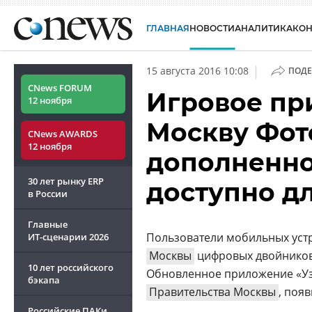
ГЛАВНАЯ
НОВОСТИ
АНАЛИТИКА
КО
|
15 августа 2016 10:08
ПОДЕ
CNews FORUM
Игровое пр
12 ноября
Москву Фот
CNews AWARDS
12 ноября
дополненно
30 лет рынку ERP
доступно д
в России
Главные
Пользователи мобильных устр
ИТ-сценарии
2026
Москвы
цифровых двойников 
10 лет российского
Обновленное приложение «Узн
бэкапа
Правительства Москвы
, поя
Российские ПАКи