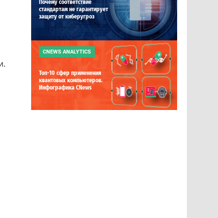
Почему соответствие
стандартам не гарантирует
защиту от киберугроз
CNEWS ANALYTICS
и.
Топ-10 сфер применения
квантовых компьютеров.
Инфографика CNews