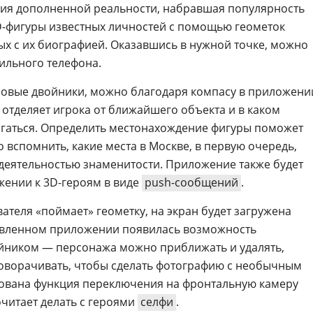
гия дополненной реальности, набравшая популярность
D-фигуры известных личностей с помощью геометок
ых с их биографией. Оказавшись в нужной точке, можно
бильного телефона.
ровые двойники, можно благодаря компасу в приложени
 отделяет игрока от ближайшего объекта и в каком
гаться. Определить местонахождение фигуры поможет
 вспомнить, какие места в Москве, в первую очередь,
деятельностью знаменитости. Приложение также будет
жении к 3D-героям в виде
push-сообщений
.
ателя «поймает» геометку, на экран будет загружена
овленном приложении появилась возможность
йником — персонажа можно приближать и удалять,
поворачивать, чтобы сделать фотографию с необычным
зована функция переключения на фронтальную камеру
почитает делать с героями
селфи
.