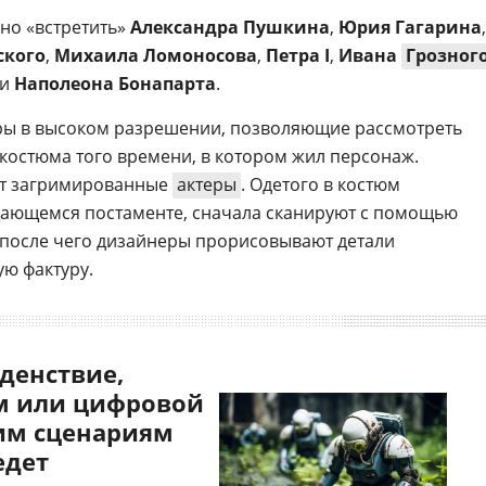
но «встретить»
Александра Пушкина
,
Юрия Гагарина
,
ского
,
Михаила Ломоносова
,
Петра I
,
Ивана
Грозног
и
Наполеона Бонапарта
.
уры в высоком разрешении, позволяющие рассмотреть
 костюма того времени, в котором жил персонаж.
ат загримированные
актеры
. Одетого в костюм
щающемся постаменте, сначала сканируют с помощью
 после чего дизайнеры прорисовывают детали
ю фактуру.
денствие,
 или цифровой
им сценариям
едет