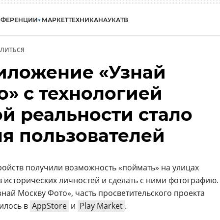
НФЕРЕНЦИИ
МАРКЕТ
ТЕХНИКА
НАУКА
ТВ
ЛИТЬСЯ
иложение «Узнай
о» с технологией
й реальности стало
ля пользователей
ойств получили возможность «поймать» на улицах
исторических личностей и cделать с ними фотографию.
ай Москву Фото», часть просветительского проекта
вилось в
AppStore
и
Play Market
.