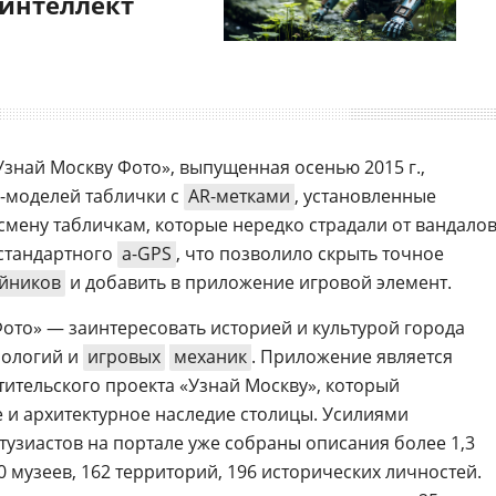
 интеллект
знай Москву Фото», выпущенная осенью 2015 г.,
D-моделей таблички с
AR-метками
, установленные
 смену табличкам, которые нередко страдали от вандалов
стандартного
a-GPS
, что позволило скрыть точное
йников
и добавить в приложение игровой элемент.
Фото» — заинтересовать историей и культурой города
нологий и
игровых
механик
. Приложение является
ительского проекта «Узнай Москву», который
 и архитектурное наследие столицы. Усилиями
тузиастов на портале уже собраны описания более 1,3
40 музеев, 162 территорий, 196 исторических личностей.