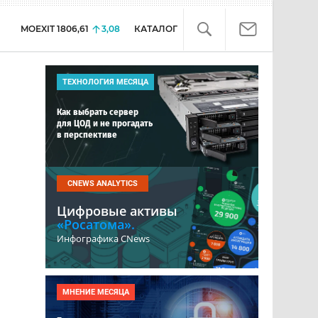
MOEXIT
1806,61
3,08
КАТАЛОГ
ТЕХНОЛОГИЯ МЕСЯЦА
Как выбрать сервер
для ЦОД и не прогадать
в перспективе
CNEWS ANALYTICS
Цифровые активы
«Росатома».
Инфографика CNews
МНЕНИЕ МЕСЯЦА