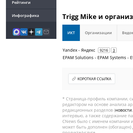
Рейтинги
Trigg Mike и органи
Инфографика
ИКТ
Организации
Ведо
Yandex - Яндекс
9216
3
EPAM Solutions - EPAM Systems - E
КОРОТКАЯ ССЫЛКА
* Страница-профиль компании, сис
редактором на основе анализа а
редакционных разделов (
новости
интервью, а также содержание па
CNews было с именем компании и
может быть дополнен (обогащен)
продукте/услуге.