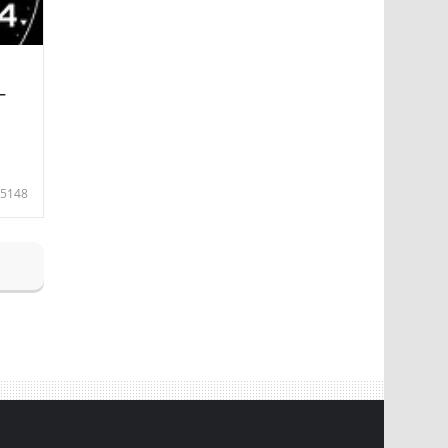
—
5148