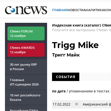
ГЛАВНАЯ
НОВОСТИ
АНАЛИТИКА
КО
Индексная книга (каталог) CNe
Получите все материалы CNews п
CNews FORUM
12 ноября
Trigg Mike
CNews AWARDS
12 ноября
Тригг Майк
30 лет рынку ERP
в России
СОБЫТИЯ
Главные
ИТ-сценарии
2026
по дате
/
упоминаниям в текстах
10 лет российского
бэкапа
17.02.2022
Американский ф
Российские ПАКи