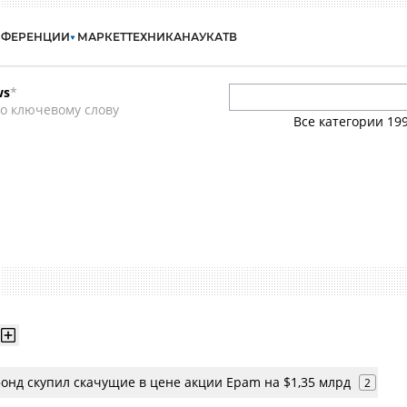
НФЕРЕНЦИИ
МАРКЕТ
ТЕХНИКА
НАУКА
ТВ
ws
*
о ключевому слову
Все категории
19
онд скупил скачущие в цене акции Epam на $1,35 млрд
2