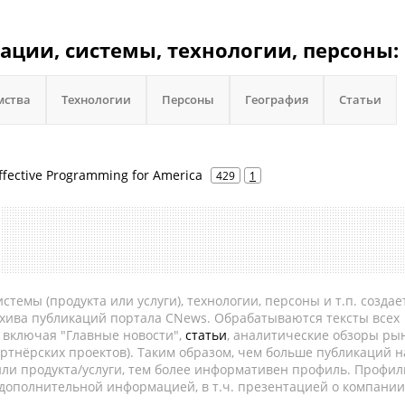
зации, системы, технологии, персоны:
мства
Технологии
Персоны
География
Статьи
ffective Programming for America
429
1
темы (продукта или услуги), технологии, персоны и т.п. создае
рхива публикаций портала CNews. Обрабатываются тексты всех
, включая "Главные новости",
статьи
, аналитические обзоры рын
ртнёрских проектов). Таким образом, чем больше публикаций н
ли продукта/услуги, тем более информативен профиль. Профил
 дополнительной информацией, в т.ч. презентацией о компании