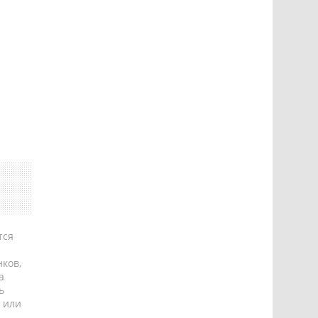
тся
ков,
а
ь
 или