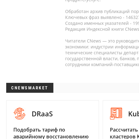
Обработан архив публикаций порт
Ключевых фраз выявлено - 146327
Создано именных указателей - 19
Редакция Индексной книги CNews
Читатели CNews — это руководит
экономики: индустрии информаци
технические специалисты депар
государственной власти, банков,
сотрудники компаний-поставщико
CNEWSMARKET
DRaaS
Ku
Подобрать тариф по
Рассчитать
аварийному восстановлению
кластеров 