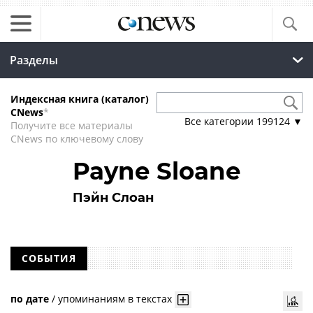
Разделы
Индексная книга (каталог)
CNews
*
Все категории
199124
▼
Получите все материалы
CNews по ключевому слову
Payne Sloane
Пэйн Слоан
СОБЫТИЯ
по дате
/
упоминаниям в текстах