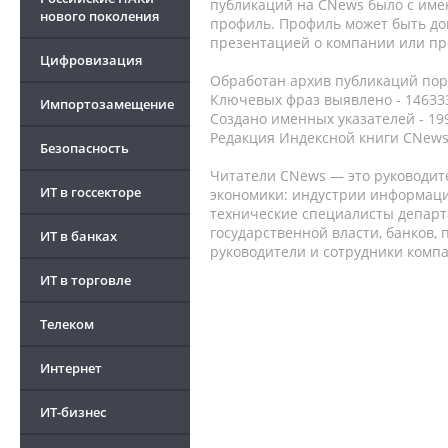
публикаций на CNews было с име
нового поколения
профиль. Профиль может быть до
презентацией о компании или про
Цифровизация
Обработан архив публикаций порт
Ключевых фраз выявлено - 146333
Импортозамещение
Создано именных указателей - 19
Редакция Индексной книги CNews
Безопасность
Читатели CNews — это руководит
ИТ в госсекторе
экономики: индустрии информаци
технические специалисты депар
государственной власти, банков,
ИТ в банках
руководители и сотрудники комп
ИТ в торговле
Телеком
Интернет
ИТ-бизнес